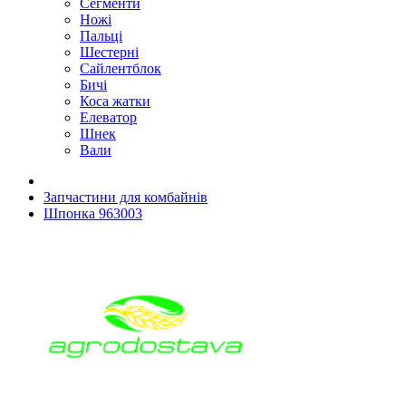
Сегменти
Ножі
Пальці
Шестерні
Сайлентблок
Бичі
Коса жатки
Елеватор
Шнек
Вали
Запчастини для комбайнів
Шпонка 963003