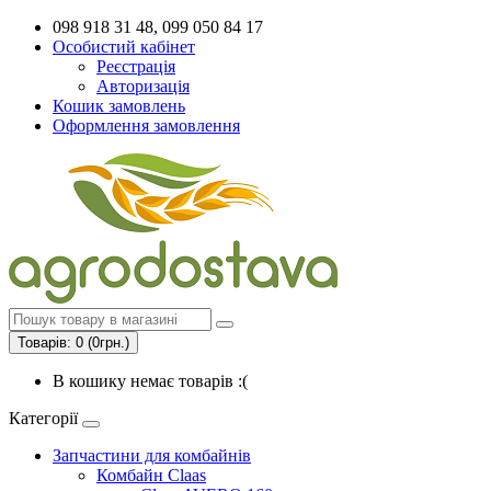
098 918 31 48, 099 050 84 17
Особистий кабінет
Реєстрація
Авторизація
Кошик замовлень
Оформлення замовлення
Товарів: 0 (0грн.)
В кошику немає товарів :(
Категорії
Запчастини для комбайнів
Комбайн Claas