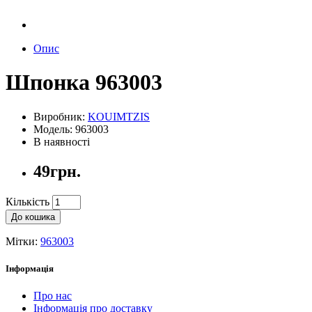
Опис
Шпонка 963003
Виробник:
KOUIMTZIS
Модель: 963003
В наявності
49грн.
Кількість
До кошика
Мітки:
963003
Інформація
Про нас
Інформація про доставку