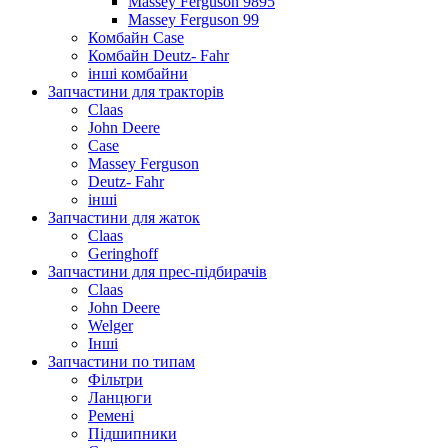
Massey Ferguson 9895
Massey Ferguson 99
Комбайн Case
Комбайн Deutz- Fahr
інші комбайни
Запчастини для тракторів
Claas
John Deere
Case
Massey Ferguson
Deutz- Fahr
інші
Запчастини для жаток
Claas
Geringhoff
Запчастини для прес-підбирачів
Claas
John Deere
Welger
Інші
Запчастини по типам
Фільтри
Ланцюги
Ремені
Підшипники