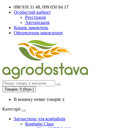
098 918 31 48, 099 050 84 17
Особистий кабінет
Реєстрація
Авторизація
Кошик замовлень
Оформлення замовлення
Товарів: 0 (0грн.)
В кошику немає товарів :(
Категорії
Запчастини для комбайнів
Комбайн Claas