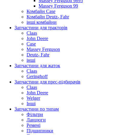
Massey Ferguson 9895
Massey Ferguson 99
Комбайн Case
Комбайн Deutz- Fahr
інші комбайни
Запчастини для тракторів
Claas
John Deere
Case
Massey Ferguson
Deutz- Fahr
інші
Запчастини для жаток
Claas
Geringhoff
Запчастини для прес-підбирачів
Claas
John Deere
Welger
Інші
Запчастини по типам
Фільтри
Ланцюги
Ремені
Підшипники