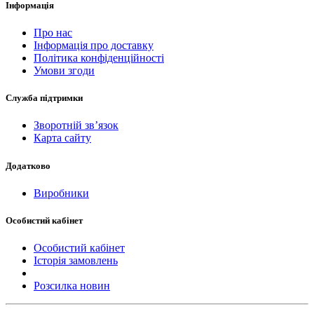
Інформація
Про нас
Інформація про доставку
Політика конфіденційності
Умови згоди
Служба підтримки
Зворотній зв’язок
Карта сайту
Додатково
Виробники
Особистий кабінет
Особистий кабінет
Історія замовлень
Розсилка новин