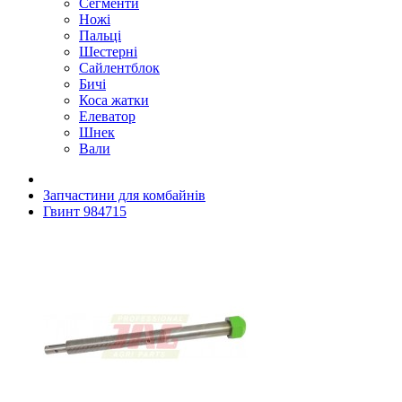
Сегменти
Ножі
Пальці
Шестерні
Сайлентблок
Бичі
Коса жатки
Елеватор
Шнек
Вали
Запчастини для комбайнів
Гвинт 984715