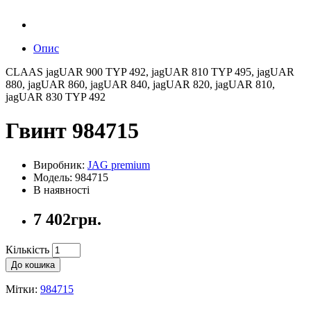
Опис
CLAAS jagUAR 900 TYP 492, jagUAR 810 TYP 495, jagUAR
880, jagUAR 860, jagUAR 840, jagUAR 820, jagUAR 810,
jagUAR 830 TYP 492
Гвинт 984715
Виробник:
JAG premium
Модель: 984715
В наявності
7 402грн.
Кількість
До кошика
Мітки:
984715