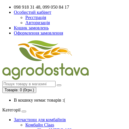
098 918 31 48, 099 050 84 17
Особистий кабінет
Реєстрація
Авторизація
Кошик замовлень
Оформлення замовлення
Товарів: 0 (0грн.)
В кошику немає товарів :(
Категорії
Запчастини для комбайнів
Комбайн Claas