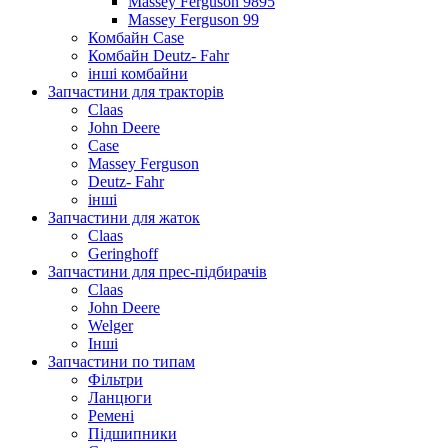
Massey Ferguson 9895
Massey Ferguson 99
Комбайн Case
Комбайн Deutz- Fahr
інші комбайни
Запчастини для тракторів
Claas
John Deere
Case
Massey Ferguson
Deutz- Fahr
інші
Запчастини для жаток
Claas
Geringhoff
Запчастини для прес-підбирачів
Claas
John Deere
Welger
Інші
Запчастини по типам
Фільтри
Ланцюги
Ремені
Підшипники