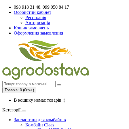
098 918 31 48, 099 050 84 17
Особистий кабінет
Реєстрація
Авторизація
Кошик замовлень
Оформлення замовлення
Товарів: 0 (0грн.)
В кошику немає товарів :(
Категорії
Запчастини для комбайнів
Комбайн Claas