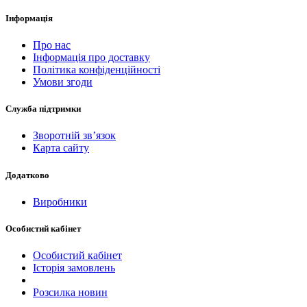
Інформація
Про нас
Інформація про доставку
Політика конфіденційності
Умови згоди
Служба підтримки
Зворотній зв’язок
Карта сайту
Додатково
Виробники
Особистий кабінет
Особистий кабінет
Історія замовлень
Розсилка новин