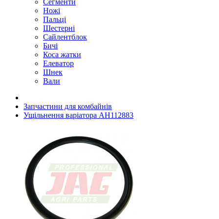
Сегменти
Ножі
Пальці
Шестерні
Сайлентблок
Бичі
Коса жатки
Елеватор
Шнек
Вали
Запчастини для комбайнів
Ущільнення варіатора AH112883