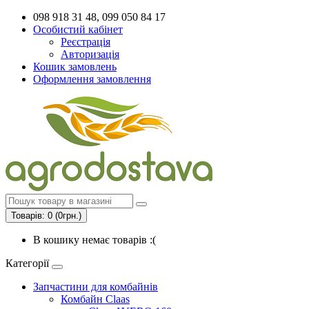
098 918 31 48, 099 050 84 17
Особистий кабінет
Реєстрація
Авторизація
Кошик замовлень
Оформлення замовлення
Товарів: 0 (0грн.)
В кошику немає товарів :(
Категорії
Запчастини для комбайнів
Комбайн Claas