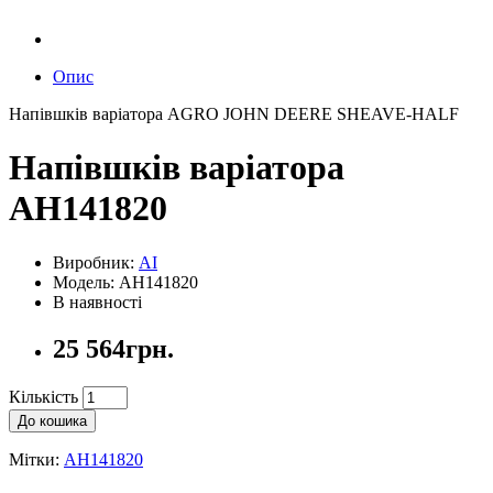
Опис
Напівшків варіатора AGRO JOHN DEERE SHEAVE-HALF
Напівшків варіатора
AH141820
Виробник:
AI
Модель: AH141820
В наявності
25 564грн.
Кількість
До кошика
Мітки:
AH141820