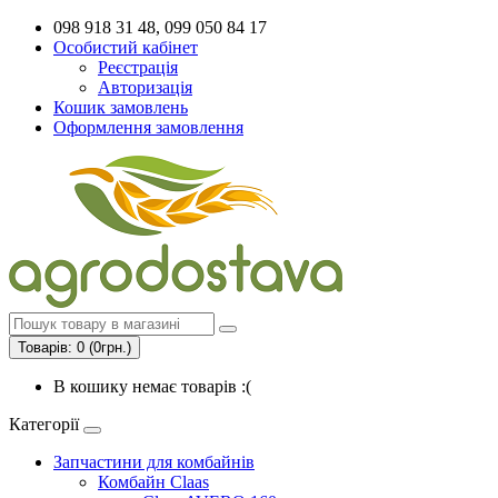
098 918 31 48, 099 050 84 17
Особистий кабінет
Реєстрація
Авторизація
Кошик замовлень
Оформлення замовлення
Товарів: 0 (0грн.)
В кошику немає товарів :(
Категорії
Запчастини для комбайнів
Комбайн Claas