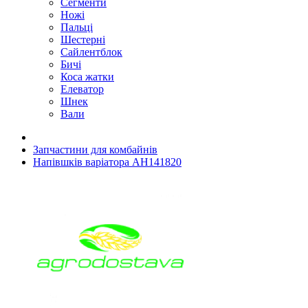
Сегменти
Ножі
Пальці
Шестерні
Сайлентблок
Бичі
Коса жатки
Елеватор
Шнек
Вали
Запчастини для комбайнів
Напівшків варіатора AH141820