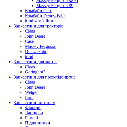
Massey Ferguson 9895
Massey Ferguson 99
Комбайн Case
Комбайн Deutz- Fahr
інші комбайни
Запчастини для тракторів
Claas
John Deere
Case
Massey Ferguson
Deutz- Fahr
інші
Запчастини для жаток
Claas
Geringhoff
Запчастини для прес-підбирачів
Claas
John Deere
Welger
Інші
Запчастини по типам
Фільтри
Ланцюги
Ремені
Підшипники