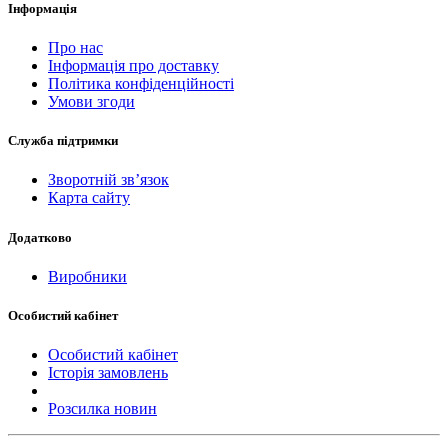
Інформація
Про нас
Інформація про доставку
Політика конфіденційності
Умови згоди
Служба підтримки
Зворотній зв’язок
Карта сайту
Додатково
Виробники
Особистий кабінет
Особистий кабінет
Історія замовлень
Розсилка новин