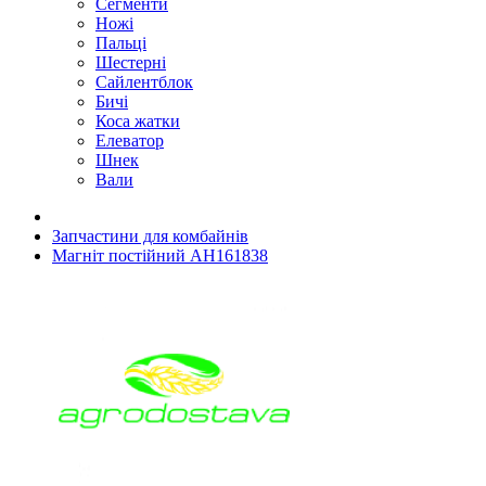
Сегменти
Ножі
Пальці
Шестерні
Сайлентблок
Бичі
Коса жатки
Елеватор
Шнек
Вали
Запчастини для комбайнів
Магніт постійний AH161838