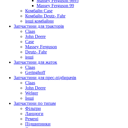
Massey Ferguson 9895
Massey Ferguson 99
Комбайн Case
Комбайн Deutz- Fahr
інші комбайни
Запчастини для тракторів
Claas
John Deere
Case
Massey Ferguson
Deutz- Fahr
інші
Запчастини для жаток
Claas
Geringhoff
Запчастини для прес-підбирачів
Claas
John Deere
Welger
Інші
Запчастини по типам
Фільтри
Ланцюги
Ремені
Підшипники