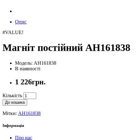
Опис
#VALUE!
Магніт постійний AH161838
Модель: AH161838
В наявності
1 226грн.
Кількість
До кошика
Мітки:
AH161838
Інформація
Про нас