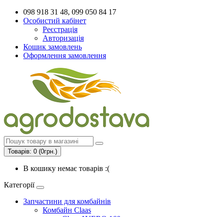
098 918 31 48, 099 050 84 17
Особистий кабінет
Реєстрація
Авторизація
Кошик замовлень
Оформлення замовлення
Товарів: 0 (0грн.)
В кошику немає товарів :(
Категорії
Запчастини для комбайнів
Комбайн Claas