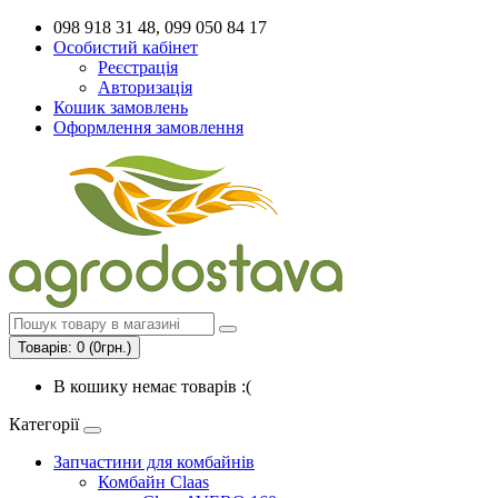
098 918 31 48, 099 050 84 17
Особистий кабінет
Реєстрація
Авторизація
Кошик замовлень
Оформлення замовлення
Товарів: 0 (0грн.)
В кошику немає товарів :(
Категорії
Запчастини для комбайнів
Комбайн Claas