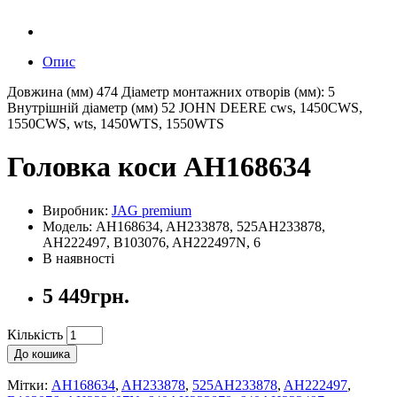
Опис
Довжина (мм) 474 Діаметр монтажних отворів (мм): 5
Внутрішній діаметр (мм) 52 JOHN DEERE cws, 1450CWS,
1550CWS, wts, 1450WTS, 1550WTS
Головка коси AH168634
Виробник:
JAG premium
Модель: AH168634, AH233878, 525AH233878,
AH222497, B103076, AH222497N, 6
В наявності
5 449грн.
Кількість
До кошика
Мітки:
AH168634
,
AH233878
,
525AH233878
,
AH222497
,