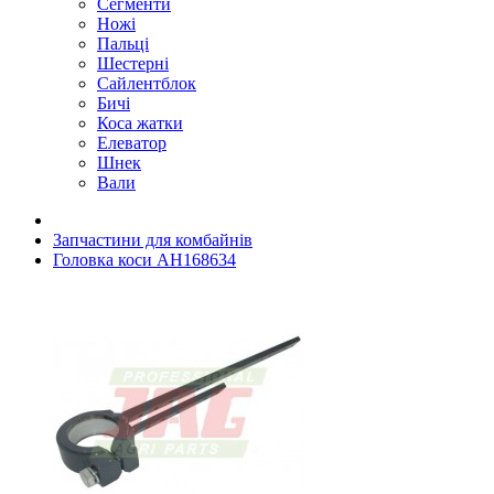
Сегменти
Ножі
Пальці
Шестерні
Сайлентблок
Бичі
Коса жатки
Елеватор
Шнек
Вали
Запчастини для комбайнів
Головка коси AH168634