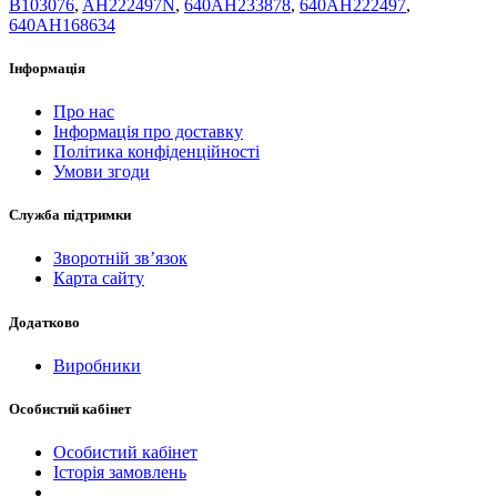
B103076
,
AH222497N
,
640AH233878
,
640AH222497
,
640AH168634
Інформація
Про нас
Інформація про доставку
Політика конфіденційності
Умови згоди
Служба підтримки
Зворотній зв’язок
Карта сайту
Додатково
Виробники
Особистий кабінет
Особистий кабінет
Історія замовлень