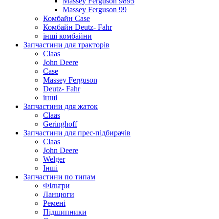
Massey Ferguson 9895
Massey Ferguson 99
Комбайн Case
Комбайн Deutz- Fahr
інші комбайни
Запчастини для тракторів
Claas
John Deere
Case
Massey Ferguson
Deutz- Fahr
інші
Запчастини для жаток
Claas
Geringhoff
Запчастини для прес-підбирачів
Claas
John Deere
Welger
Інші
Запчастини по типам
Фільтри
Ланцюги
Ремені
Підшипники