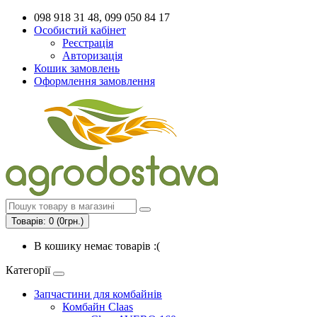
098 918 31 48, 099 050 84 17
Особистий кабінет
Реєстрація
Авторизація
Кошик замовлень
Оформлення замовлення
Товарів: 0 (0грн.)
В кошику немає товарів :(
Категорії
Запчастини для комбайнів
Комбайн Claas