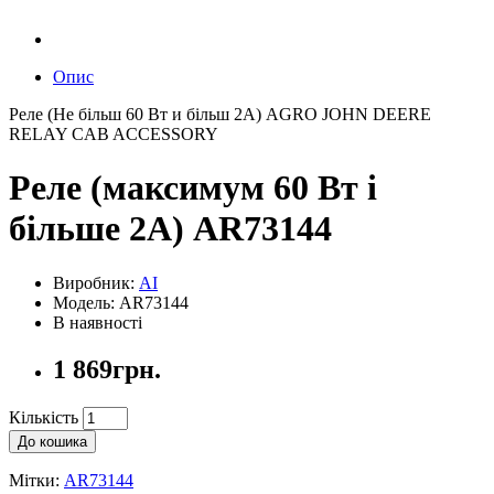
Опис
Реле (Не більш 60 Вт и більш 2А) AGRO JOHN DEERE
RELAY CAB ACCESSORY
Реле (максимум 60 Вт і
більше 2А) AR73144
Виробник:
AI
Модель: AR73144
В наявності
1 869грн.
Кількість
До кошика
Мітки:
AR73144