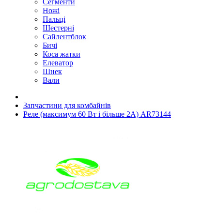
Сегменти
Ножі
Пальці
Шестерні
Сайлентблок
Бичі
Коса жатки
Елеватор
Шнек
Вали
Запчастини для комбайнів
Реле (максимум 60 Вт і більше 2А) AR73144