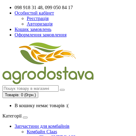
098 918 31 48, 099 050 84 17
Особистий кабінет
Реєстрація
Авторизація
Кошик замовлень
Оформлення замовлення
Товарів: 0 (0грн.)
В кошику немає товарів :(
Категорії
Запчастини для комбайнів
Комбайн Claas