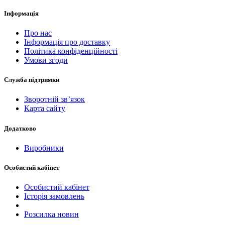
Інформація
Про нас
Інформація про доставку
Політика конфіденційності
Умови згоди
Служба підтримки
Зворотній зв’язок
Карта сайту
Додатково
Виробники
Особистий кабінет
Особистий кабінет
Історія замовлень
Розсилка новин