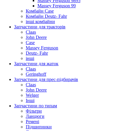
Massey Ferguson 9895
Massey Ferguson 99
Комбайн Case
Комбайн Deutz- Fahr
інші комбайни
Запчастини для тракторів
Claas
John Deere
Case
Massey Ferguson
Deutz- Fahr
інші
Запчастини для жаток
Claas
Geringhoff
Запчастини для прес-підбирачів
Claas
John Deere
Welger
Інші
Запчастини по типам
Фільтри
Ланцюги
Ремені
Підшипники