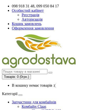
098 918 31 48, 099 050 84 17
Особистий кабінет
Реєстрація
Авторизація
Кошик замовлень
Оформлення замовлення
Товарів: 0 (0грн.)
В кошику немає товарів :(
Категорії
Запчастини для комбайнів
Комбайн Claas