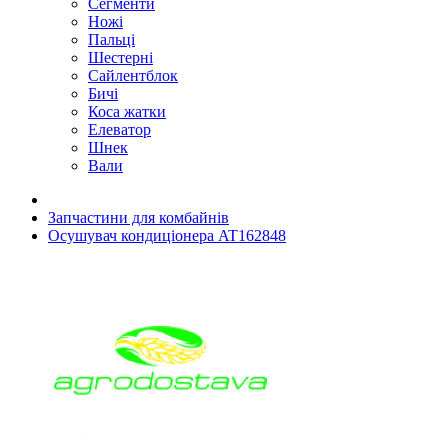
Сегменти
Ножі
Пальці
Шестерні
Сайлентблок
Бичі
Коса жатки
Елеватор
Шнек
Вали
Запчастини для комбайнів
Осушувач кондиціонера AT162848