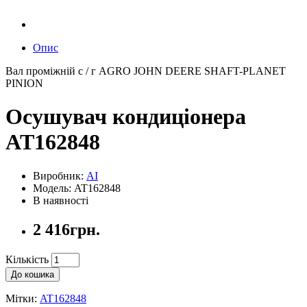
Опис
Вал проміжній с / г AGRO JOHN DEERE SHAFT-PLANET
PINION
Осушувач кондиціонера
AT162848
Виробник:
AI
Модель: AT162848
В наявності
2 416грн.
Кількість
До кошика
Мітки:
AT162848