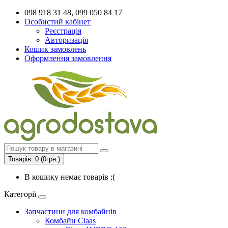
098 918 31 48, 099 050 84 17
Особистий кабінет
Реєстрація
Авторизація
Кошик замовлень
Оформлення замовлення
Товарів: 0 (0грн.)
В кошику немає товарів :(
Категорії
Запчастини для комбайнів
Комбайн Claas