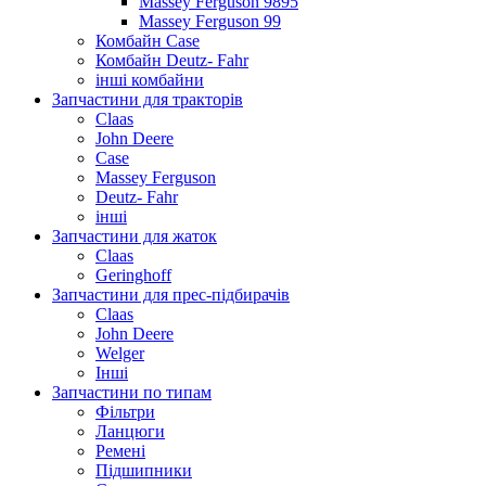
Massey Ferguson 9895
Massey Ferguson 99
Комбайн Case
Комбайн Deutz- Fahr
інші комбайни
Запчастини для тракторів
Claas
John Deere
Case
Massey Ferguson
Deutz- Fahr
інші
Запчастини для жаток
Claas
Geringhoff
Запчастини для прес-підбирачів
Claas
John Deere
Welger
Інші
Запчастини по типам
Фільтри
Ланцюги
Ремені
Підшипники