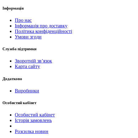
Інформація
Про нас
Інформація про доставку
Політика конфіденційності
Умови згоди
Служба підтримки
Зворотній зв’язок
Карта сайту
Додатково
Виробники
Особистий кабінет
Особистий кабінет
Історія замовлень
Розсилка новин