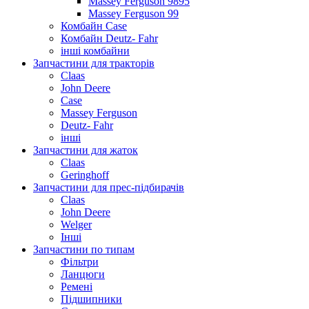
Massey Ferguson 9895
Massey Ferguson 99
Комбайн Case
Комбайн Deutz- Fahr
інші комбайни
Запчастини для тракторів
Claas
John Deere
Case
Massey Ferguson
Deutz- Fahr
інші
Запчастини для жаток
Claas
Geringhoff
Запчастини для прес-підбирачів
Claas
John Deere
Welger
Інші
Запчастини по типам
Фільтри
Ланцюги
Ремені
Підшипники