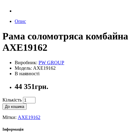
Опис
Рама соломотряса комбайна
AXE19162
Виробник:
PW GROUP
Модель: AXE19162
В наявності
44 351грн.
Кількість
До кошика
Мітки:
AXE19162
Інформація