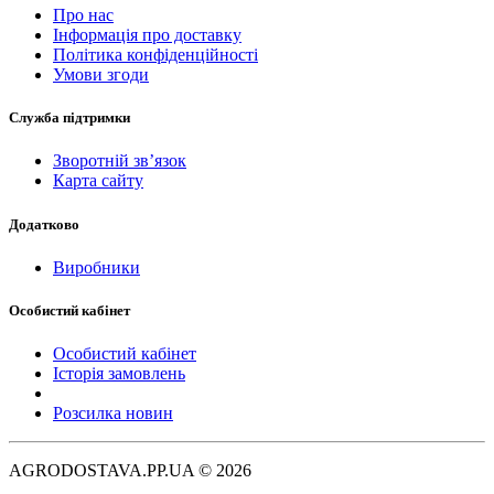
Про нас
Інформація про доставку
Політика конфіденційності
Умови згоди
Служба підтримки
Зворотній зв’язок
Карта сайту
Додатково
Виробники
Особистий кабінет
Особистий кабінет
Історія замовлень
Розсилка новин
AGRODOSTAVA.PP.UA © 2026