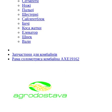
Сегменти
Ножі
Пальці
Шестерні
Сайлентблок
Бичі
Коса жатки
Елеватор
Шнек
Вали
Запчастини для комбайнів
Рама соломотряса комбайна AXE19162