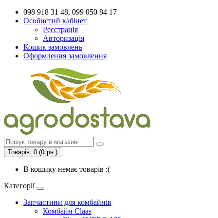
098 918 31 48, 099 050 84 17
Особистий кабінет
Реєстрація
Авторизація
Кошик замовлень
Оформлення замовлення
Товарів: 0 (0грн.)
В кошику немає товарів :(
Категорії
Запчастини для комбайнів
Комбайн Claas