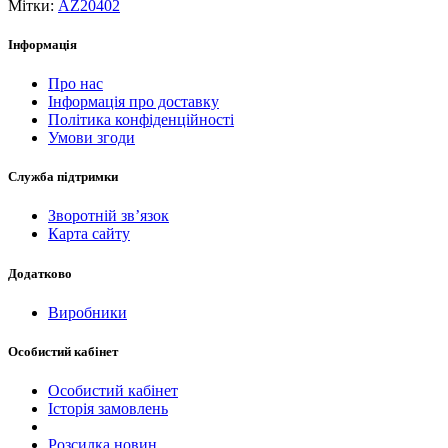
Мітки:
AZ20402
Інформація
Про нас
Інформація про доставку
Політика конфіденційності
Умови згоди
Служба підтримки
Зворотній зв’язок
Карта сайту
Додатково
Виробники
Особистий кабінет
Особистий кабінет
Історія замовлень
Розсилка новин