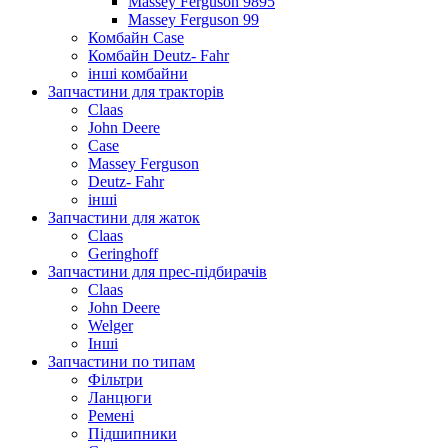
Massey Ferguson 9895
Massey Ferguson 99
Комбайн Case
Комбайн Deutz- Fahr
інші комбайни
Запчастини для тракторів
Claas
John Deere
Case
Massey Ferguson
Deutz- Fahr
інші
Запчастини для жаток
Claas
Geringhoff
Запчастини для прес-підбирачів
Claas
John Deere
Welger
Інші
Запчастини по типам
Фільтри
Ланцюги
Ремені
Підшипники