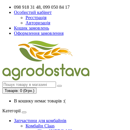
098 918 31 48, 099 050 84 17
Особистий кабінет
Реєстрація
Авторизація
Кошик замовлень
Оформлення замовлення
Товарів: 0 (0грн.)
В кошику немає товарів :(
Категорії
Запчастини для комбайнів
Комбайн Claas