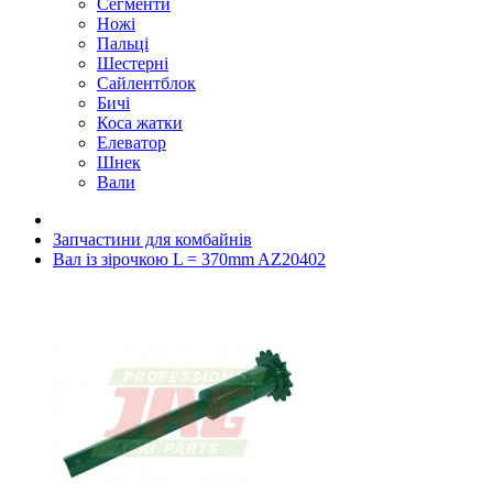
Сегменти
Ножі
Пальці
Шестерні
Сайлентблок
Бичі
Коса жатки
Елеватор
Шнек
Вали
Запчастини для комбайнів
Вал із зірочкою L = 370mm AZ20402