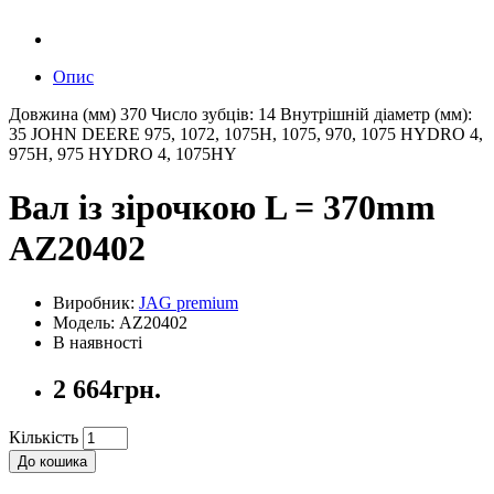
Опис
Довжина (мм) 370 Число зубців: 14 Внутрішній діаметр (мм):
35 JOHN DEERE 975, 1072, 1075H, 1075, 970, 1075 HYDRO 4,
975H, 975 HYDRO 4, 1075HY
Вал із зірочкою L = 370mm
AZ20402
Виробник:
JAG premium
Модель: AZ20402
В наявності
2 664грн.
Кількість
До кошика