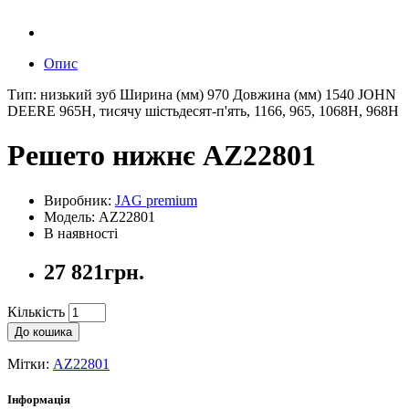
Опис
Тип: низький зуб Ширина (мм) 970 Довжина (мм) 1540 JOHN
DEERE 965H, тисячу шістьдесят-п'ять, 1166, 965, 1068H, 968H
Решето нижнє AZ22801
Виробник:
JAG premium
Модель: AZ22801
В наявності
27 821грн.
Кількість
До кошика
Мітки:
AZ22801
Інформація