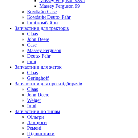
Massey Ferguson 9895
Massey Ferguson 99
Комбайн Case
Комбайн Deutz- Fahr
інші комбайни
Запчастини для тракторів
Claas
John Deere
Case
Massey Ferguson
Deutz- Fahr
інші
Запчастини для жаток
Claas
Geringhoff
Запчастини для прес-підбирачів
Claas
John Deere
Welger
Інші
Запчастини по типам
Фільтри
Ланцюги
Ремені
Підшипники