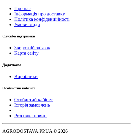
Про нас
Інформація про доставку
Політика конфіденційності
Умови згоди
Служба підтримки
Зворотній зв’язок
Карта сайту
Додатково
Виробники
Особистий кабінет
Особистий кабінет
Історія замовлень
Розсилка новин
AGRODOSTAVA.PP.UA © 2026