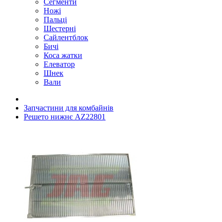
Сегменти
Ножі
Пальці
Шестерні
Сайлентблок
Бичі
Коса жатки
Елеватор
Шнек
Вали
Запчастини для комбайнів
Решето нижнє AZ22801