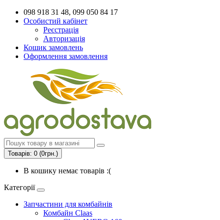
098 918 31 48, 099 050 84 17
Особистий кабінет
Реєстрація
Авторизація
Кошик замовлень
Оформлення замовлення
Товарів: 0 (0грн.)
В кошику немає товарів :(
Категорії
Запчастини для комбайнів
Комбайн Claas