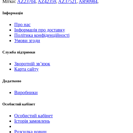
Мітки:
AZ23704
,
AZ42359
,
AZ37521
,
AR90984
,
Інформація
Про нас
Інформація про доставку
Політика конфіденційності
Умови згоди
Служба підтримки
Зворотній зв’язок
Карта сайту
Додатково
Виробники
Особистий кабінет
Особистий кабінет
Історія замовлень
Розсилка новин