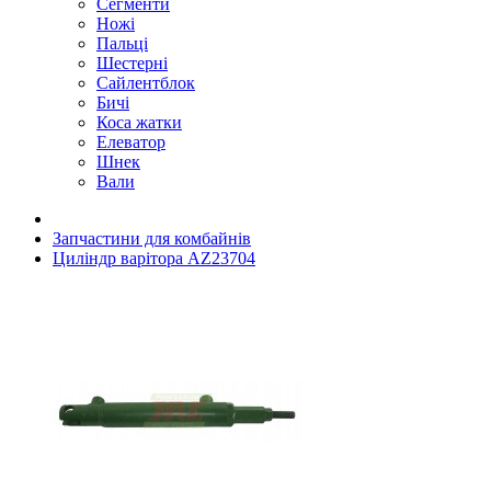
Сегменти
Ножі
Пальці
Шестерні
Сайлентблок
Бичі
Коса жатки
Елеватор
Шнек
Вали
Запчастини для комбайнів
Циліндр варітора AZ23704