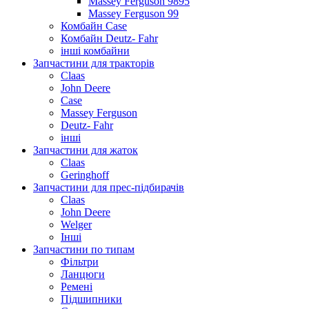
Massey Ferguson 9895
Massey Ferguson 99
Комбайн Case
Комбайн Deutz- Fahr
інші комбайни
Запчастини для тракторів
Claas
John Deere
Case
Massey Ferguson
Deutz- Fahr
інші
Запчастини для жаток
Claas
Geringhoff
Запчастини для прес-підбирачів
Claas
John Deere
Welger
Інші
Запчастини по типам
Фільтри
Ланцюги
Ремені
Підшипники