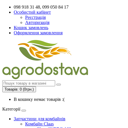
098 918 31 48, 099 050 84 17
Особистий кабінет
Реєстрація
Авторизація
Кошик замовлень
Оформлення замовлення
Товарів: 0 (0грн.)
В кошику немає товарів :(
Категорії
Запчастини для комбайнів
Комбайн Claas