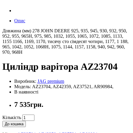
Опис
Довжина (мм) 278 JOHN DEERE 925, 935, 945, 930, 932, 950,
952, 955, 965H, 975, 985, 1032, 1055, 1065, 1072, 1085, 1133,
1155 1166, 1169, 1170, тисячу сто сімдесят чотири, 1177, 1 188,
965, 1042, 1052, 1068H, 1075, 1144, 1157, 1158, 940, 942, 960,
970, 968H
Циліндр варітора AZ23704
Виробник:
JAG premium
Модель: AZ23704, AZ42359, AZ37521, AR90984,
В наявності
7 535грн.
Кількість
До кошика