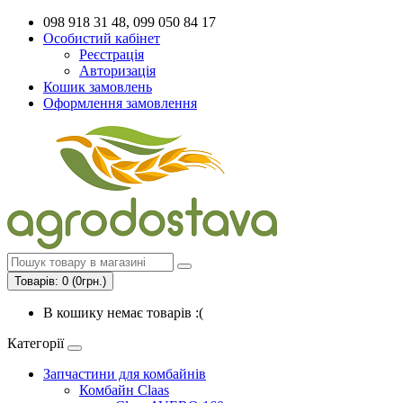
098 918 31 48, 099 050 84 17
Особистий кабінет
Реєстрація
Авторизація
Кошик замовлень
Оформлення замовлення
Товарів: 0 (0грн.)
В кошику немає товарів :(
Категорії
Запчастини для комбайнів
Комбайн Claas