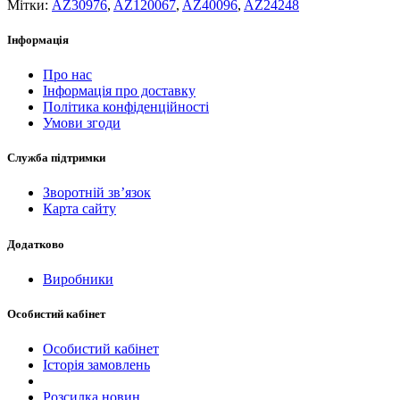
Мітки:
AZ30976
,
AZ120067
,
AZ40096
,
AZ24248
Інформація
Про нас
Інформація про доставку
Політика конфіденційності
Умови згоди
Служба підтримки
Зворотній зв’язок
Карта сайту
Додатково
Виробники
Особистий кабінет
Особистий кабінет
Історія замовлень
Розсилка новин