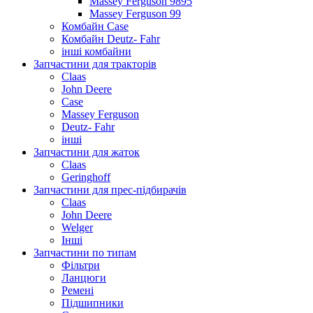
Massey Ferguson 9895
Massey Ferguson 99
Комбайн Case
Комбайн Deutz- Fahr
інші комбайни
Запчастини для тракторів
Claas
John Deere
Case
Massey Ferguson
Deutz- Fahr
інші
Запчастини для жаток
Claas
Geringhoff
Запчастини для прес-підбирачів
Claas
John Deere
Welger
Інші
Запчастини по типам
Фільтри
Ланцюги
Ремені
Підшипники