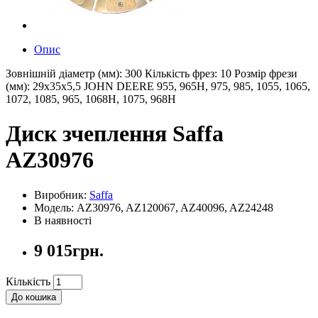
Опис
Зовнішній діаметр (мм): 300 Кількість фрез: 10 Розмір фрези
(мм): 29x35x5,5 JOHN DEERE 955, 965H, 975, 985, 1055, 1065,
1072, 1085, 965, 1068H, 1075, 968H
Диск зчеплення Saffa
AZ30976
Виробник:
Saffa
Модель: AZ30976, AZ120067, AZ40096, AZ24248
В наявності
9 015грн.
Кількість
До кошика