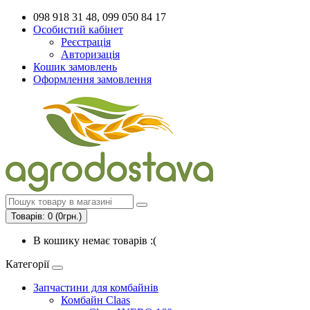
098 918 31 48, 099 050 84 17
Особистий кабінет
Реєстрація
Авторизація
Кошик замовлень
Оформлення замовлення
Товарів: 0 (0грн.)
В кошику немає товарів :(
Категорії
Запчастини для комбайнів
Комбайн Claas