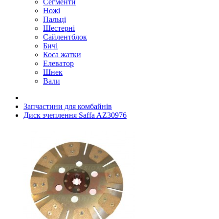
Сегменти
Ножі
Пальці
Шестерні
Сайлентблок
Бичі
Коса жатки
Елеватор
Шнек
Вали
Запчастини для комбайнів
Диск зчеплення Saffa AZ30976