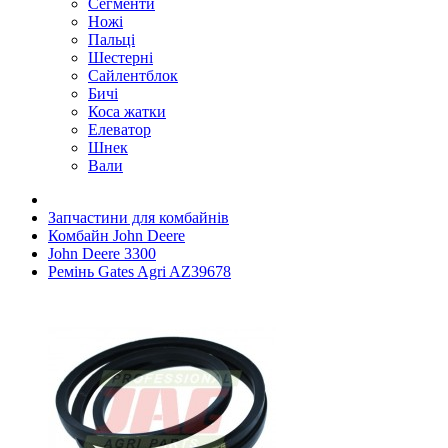
Сегменти
Ножі
Пальці
Шестерні
Сайлентблок
Бичі
Коса жатки
Елеватор
Шнек
Вали
Запчастини для комбайнів
Комбайн John Deere
John Deere 3300
Ремінь Gates Agri AZ39678