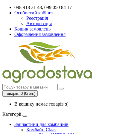
098 918 31 48, 099 050 84 17
Особистий кабінет
Реєстрація
Авторизація
Кошик замовлень
Оформлення замовлення
Товарів: 0 (0грн.)
В кошику немає товарів :(
Категорії
Запчастини для комбайнів
Комбайн Claas