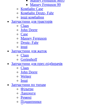
Massey Ferguson 9895
Massey Ferguson 99
Комбайн Case
Комбайн Deutz- Fahr
інші комбайни
Запчастини для тракторів
Claas
John Deere
Case
Massey Ferguson
Deutz- Fahr
інші
Запчастини для жаток
Claas
Geringhoff
Запчастини для прес-підбирачів
Claas
John Deere
Welger
Інші
Запчастини по типам
Фільтри
Ланцюги
Ремені
Підшипники