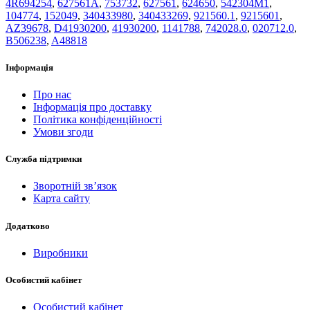
4R694254
,
627561A
,
753732
,
627561
,
624650
,
542304M1
,
104774
,
152049
,
340433980
,
340433269
,
921560.1
,
9215601
,
AZ39678
,
D41930200
,
41930200
,
1141788
,
742028.0
,
020712.0
,
B506238
,
A48818
Інформація
Про нас
Інформація про доставку
Політика конфіденційності
Умови згоди
Служба підтримки
Зворотній зв’язок
Карта сайту
Додатково
Виробники
Особистий кабінет
Особистий кабінет