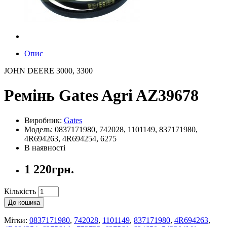
Опис
JOHN DEERE 3000, 3300
Ремінь Gates Agri AZ39678
Виробник:
Gates
Модель: 0837171980, 742028, 1101149, 837171980,
4R694263, 4R694254, 6275
В наявності
1 220грн.
Кількість
До кошика
Мітки:
0837171980
,
742028
,
1101149
,
837171980
,
4R694263
,