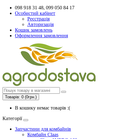
098 918 31 48, 099 050 84 17
Особистий кабінет
Реєстрація
Авторизація
Кошик замовлень
Оформлення замовлення
Товарів: 0 (0грн.)
В кошику немає товарів :(
Категорії
Запчастини для комбайнів
Комбайн Claas