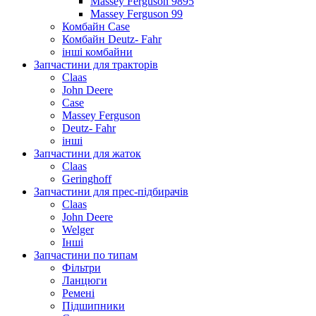
Massey Ferguson 9895
Massey Ferguson 99
Комбайн Case
Комбайн Deutz- Fahr
інші комбайни
Запчастини для тракторів
Claas
John Deere
Case
Massey Ferguson
Deutz- Fahr
інші
Запчастини для жаток
Claas
Geringhoff
Запчастини для прес-підбирачів
Claas
John Deere
Welger
Інші
Запчастини по типам
Фільтри
Ланцюги
Ремені
Підшипники