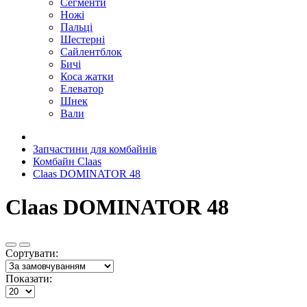
Сегменти
Ножі
Пальці
Шестерні
Сайлентблок
Бичі
Коса жатки
Елеватор
Шнек
Вали
Запчастини для комбайнів
Комбайн Claas
Claas DOMINATOR 48
Claas DOMINATOR 48
Сортувати:
Показати: