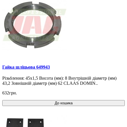
Гайка шліцьова 649943
Різьблення: 45x1,5 Висота (мм): 8 Внутрішній діаметр (мм)
43,2 Зовнішній діаметр (мм) 62 CLAAS DOMIN..
632грн.
До кошика