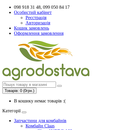
098 918 31 48, 099 050 84 17
Особистий кабінет
Реєстрація
Авторизація
Кошик замовлень
Оформлення замовлення
Товарів: 0 (0грн.)
В кошику немає товарів :(
Категорії
Запчастини для комбайнів
Комбайн Claas