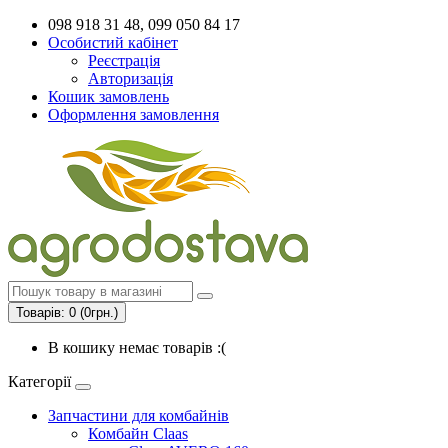
098 918 31 48, 099 050 84 17
Особистий кабінет
Реєстрація
Авторизація
Кошик замовлень
Оформлення замовлення
Товарів: 0 (0грн.)
В кошику немає товарів :(
Категорії
Запчастини для комбайнів
Комбайн Claas