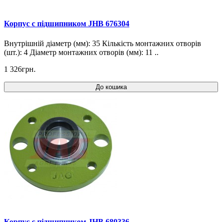
Корпус c підшипником JHB 676304
Внутрішній діаметр (мм): 35 Кількість монтажних отворів
(шт.): 4 Діаметр монтажних отворів (мм): 11 ..
1 326грн.
До кошика
Корпус c підшипником JHB 680336