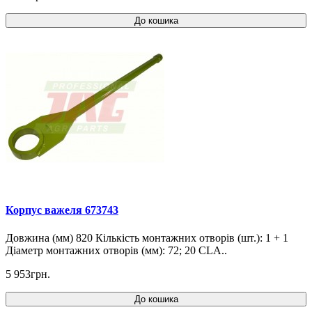
До кошика
Корпус важеля 673743
Довжина (мм) 820 Кількість монтажних отворів (шт.): 1 + 1
Діаметр монтажних отворів (мм): 72; 20 CLA..
5 953грн.
До кошика