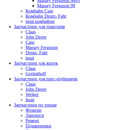
Massey Ferguson 9895
Massey Ferguson 99
Комбайн Case
Комбайн Deutz- Fahr
інші комбайни
Запчастини для тракторів
Claas
John Deere
Case
Massey Ferguson
Deutz- Fahr
інші
Запчастини для жаток
Claas
Geringhoff
Запчастини для прес-підбирачів
Claas
John Deere
Welger
Інші
Запчастини по типам
Фільтри
Ланцюги
Ремені
Підшипники