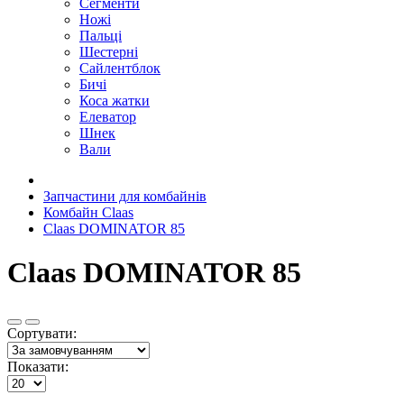
Сегменти
Ножі
Пальці
Шестерні
Сайлентблок
Бичі
Коса жатки
Елеватор
Шнек
Вали
Запчастини для комбайнів
Комбайн Claas
Claas DOMINATOR 85
Claas DOMINATOR 85
Сортувати:
Показати: