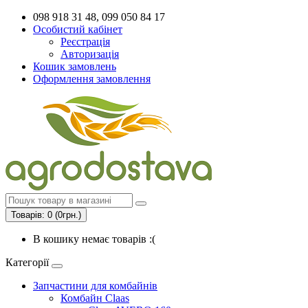
098 918 31 48, 099 050 84 17
Особистий кабінет
Реєстрація
Авторизація
Кошик замовлень
Оформлення замовлення
Товарів: 0 (0грн.)
В кошику немає товарів :(
Категорії
Запчастини для комбайнів
Комбайн Claas