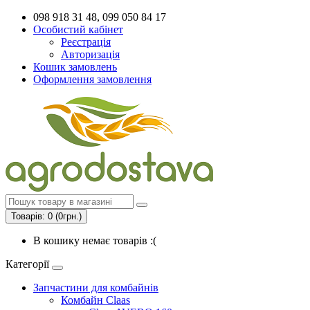
098 918 31 48, 099 050 84 17
Особистий кабінет
Реєстрація
Авторизація
Кошик замовлень
Оформлення замовлення
Товарів: 0 (0грн.)
В кошику немає товарів :(
Категорії
Запчастини для комбайнів
Комбайн Claas