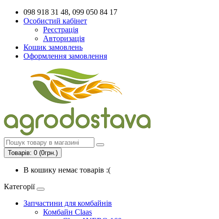
098 918 31 48, 099 050 84 17
Особистий кабінет
Реєстрація
Авторизація
Кошик замовлень
Оформлення замовлення
Товарів: 0 (0грн.)
В кошику немає товарів :(
Категорії
Запчастини для комбайнів
Комбайн Claas