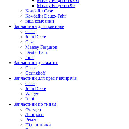
Massey Ferguson 9895
Massey Ferguson 99
Комбайн Case
Комбайн Deutz- Fahr
інші комбайни
Запчастини для тракторів
Claas
John Deere
Case
Massey Ferguson
Deutz- Fahr
інші
Запчастини для жаток
Claas
Geringhoff
Запчастини для прес-підбирачів
Claas
John Deere
Welger
Інші
Запчастини по типам
Фільтри
Ланцюги
Ремені
Підшипники