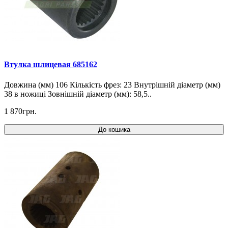
Втулка шлицевая 685162
Довжина (мм) 106 Кількість фрез: 23 Внутрішній діаметр (мм)
38 в ножиці Зовнішній діаметр (мм): 58,5..
1 870грн.
До кошика