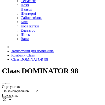
Сегменти
Ножі
Пальці
Шестерні
Сайлентблок
Бичі
Коса жатки
Елеватор
Шнек
Вали
Запчастини для комбайнів
Комбайн Claas
Claas DOMINATOR 98
Claas DOMINATOR 98
Сортувати:
Показати: