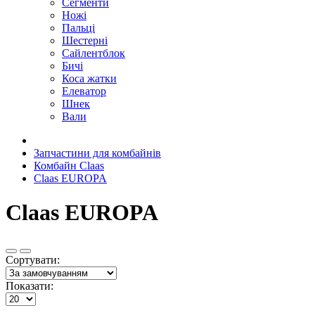
Сегменти
Ножі
Пальці
Шестерні
Сайлентблок
Бичі
Коса жатки
Елеватор
Шнек
Вали
Запчастини для комбайнів
Комбайн Claas
Claas EUROPA
Claas EUROPA
Сортувати:
Показати: