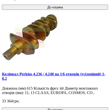
До кошика
Колінвал Perkins 4.236 / 4.248 на 1/6 отворів (усіленіний) 1-
8.2
Довжина (мм) 615 Кількість фрез: 44 Діаметр монтажних
отворів (мм): 11; 13 CLAAS, EUROPA, COSMOS, CO..
33 364грн.
До кошика