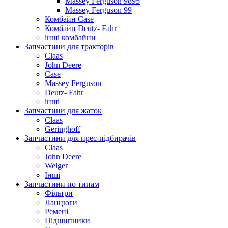
Massey Ferguson 9895
Massey Ferguson 99
Комбайн Case
Комбайн Deutz- Fahr
інші комбайни
Запчастини для тракторів
Claas
John Deere
Case
Massey Ferguson
Deutz- Fahr
інші
Запчастини для жаток
Claas
Geringhoff
Запчастини для прес-підбирачів
Claas
John Deere
Welger
Інші
Запчастини по типам
Фільтри
Ланцюги
Ремені
Підшипники