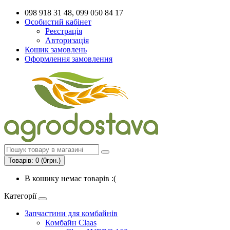
098 918 31 48, 099 050 84 17
Особистий кабінет
Реєстрація
Авторизація
Кошик замовлень
Оформлення замовлення
Товарів: 0 (0грн.)
В кошику немає товарів :(
Категорії
Запчастини для комбайнів
Комбайн Claas