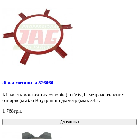
Зірка мотовила 526060
Кількість монтажних отворів (шт.): 6 Діаметр монтажних
отворів (мм): 6 Внутрішній діаметр (мм): 335 ..
1 768грн.
До кошика