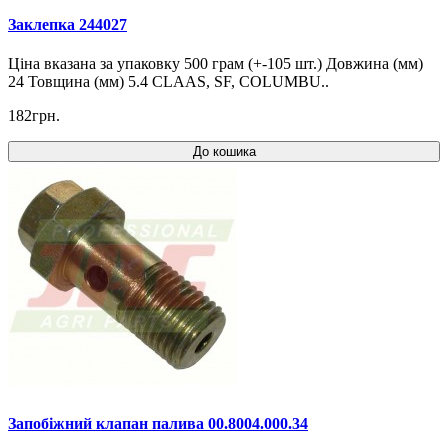
Заклепка 244027
Ціна вказана за упаковку 500 грам (+-105 шт.) Довжина (мм)
24 Товщина (мм) 5.4 CLAAS, SF, COLUMBU..
182грн.
До кошика
Запобіжний клапан палива 00.8004.000.34