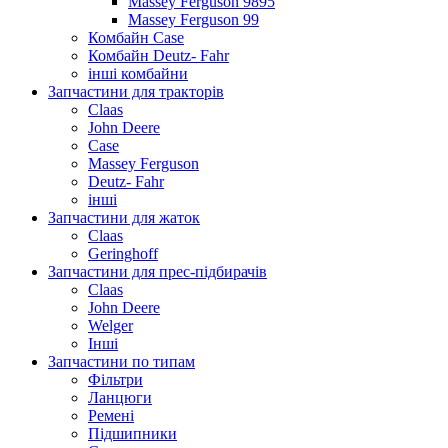
Massey Ferguson 9895
Massey Ferguson 99
Комбайн Case
Комбайн Deutz- Fahr
інші комбайни
Запчастини для тракторів
Claas
John Deere
Case
Massey Ferguson
Deutz- Fahr
інші
Запчастини для жаток
Claas
Geringhoff
Запчастини для прес-підбирачів
Claas
John Deere
Welger
Інші
Запчастини по типам
Фільтри
Ланцюги
Ремені
Підшипники