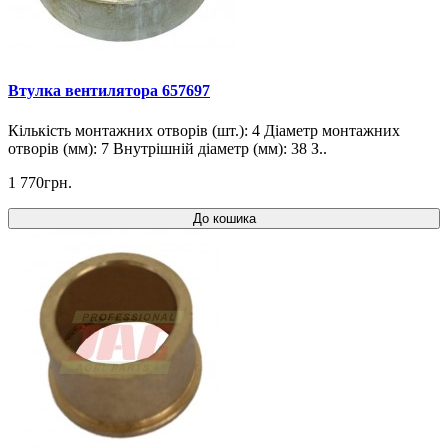
Втулка вентилятора 657697
Кількість монтажних отворів (шт.): 4 Діаметр монтажних
отворів (мм): 7 Внутрішній діаметр (мм): 38 З..
1 770грн.
До кошика