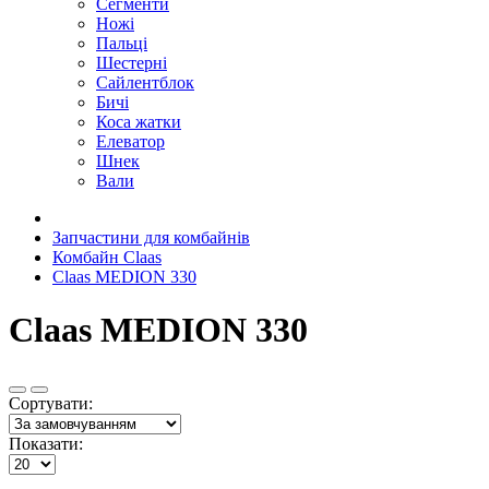
Сегменти
Ножі
Пальці
Шестерні
Сайлентблок
Бичі
Коса жатки
Елеватор
Шнек
Вали
Запчастини для комбайнів
Комбайн Claas
Claas MEDION 330
Claas MEDION 330
Сортувати:
Показати: