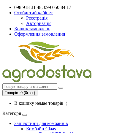
098 918 31 48, 099 050 84 17
Особистий кабінет
Реєстрація
Авторизація
Кошик замовлень
Оформлення замовлення
Товарів: 0 (0грн.)
В кошику немає товарів :(
Категорії
Запчастини для комбайнів
Комбайн Claas