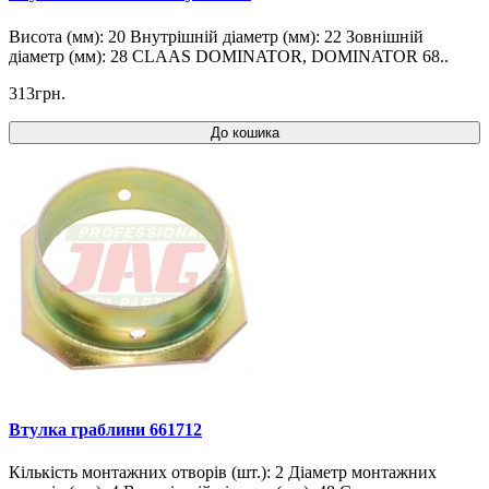
Висота (мм): 20 Внутрішній діаметр (мм): 22 Зовнішній
діаметр (мм): 28 CLAAS DOMINATOR, DOMINATOR 68..
313грн.
До кошика
Втулка граблини 661712
Кількість монтажних отворів (шт.): 2 Діаметр монтажних