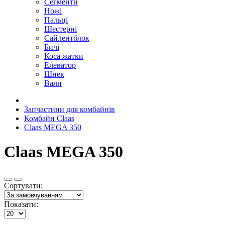
Сегменти
Ножі
Пальці
Шестерні
Сайлентблок
Бичі
Коса жатки
Елеватор
Шнек
Вали
Запчастини для комбайнів
Комбайн Claas
Claas MEGA 350
Claas MEGA 350
Сортувати:
Показати: