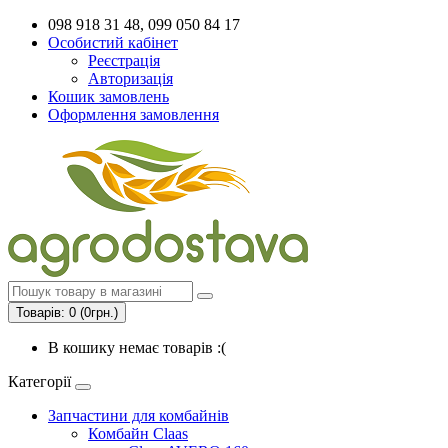
098 918 31 48, 099 050 84 17
Особистий кабінет
Реєстрація
Авторизація
Кошик замовлень
Оформлення замовлення
Товарів: 0 (0грн.)
В кошику немає товарів :(
Категорії
Запчастини для комбайнів
Комбайн Claas