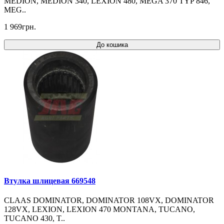
MEDION, MEDION 340, LEXION 480, MEGA 370 TYP 846,
MEG..
1 969грн.
До кошика
Втулка шлицевая 669548
CLAAS DOMINATOR, DOMINATOR 108VX, DOMINATOR
128VX, LEXION, LEXION 470 MONTANA, TUCANO,
TUCANO 430, T..