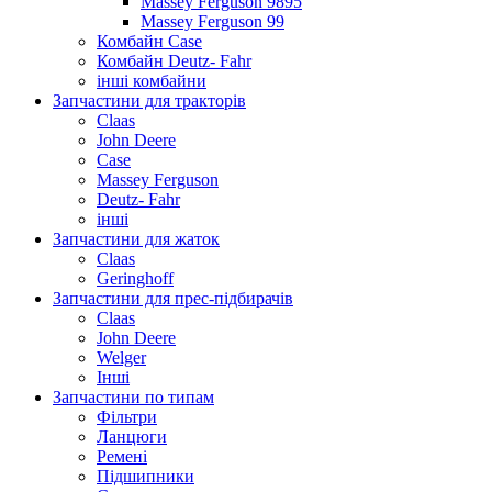
Massey Ferguson 9895
Massey Ferguson 99
Комбайн Case
Комбайн Deutz- Fahr
інші комбайни
Запчастини для тракторів
Claas
John Deere
Case
Massey Ferguson
Deutz- Fahr
інші
Запчастини для жаток
Claas
Geringhoff
Запчастини для прес-підбирачів
Claas
John Deere
Welger
Інші
Запчастини по типам
Фільтри
Ланцюги
Ремені
Підшипники