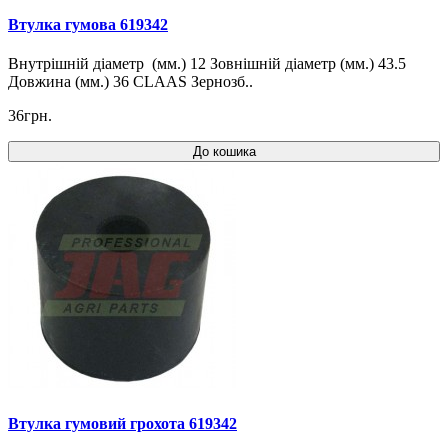
Втулка гумова 619342
Внутрішній діаметр (мм.) 12 Зовнішній діаметр (мм.) 43.5
Довжина (мм.) 36 CLAAS Зернозб..
36грн.
До кошика
Втулка гумовий грохота 619342