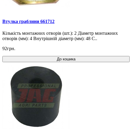
Втулка граблини 661712
Кількість монтажних отворів (шт.): 2 Діаметр монтажних
отворів (мм): 4 Внутрішній діаметр (мм): 48 C..
92грн.
До кошика