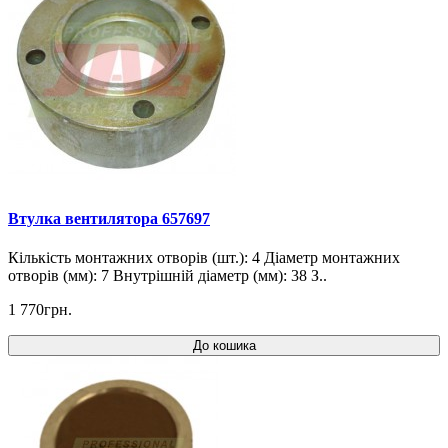
Втулка вентилятора 657697
Кількість монтажних отворів (шт.): 4 Діаметр монтажних
отворів (мм): 7 Внутрішній діаметр (мм): 38 З..
1 770грн.
До кошика