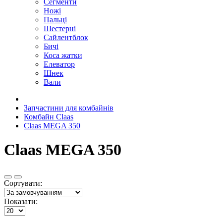
Сегменти
Ножі
Пальці
Шестерні
Сайлентблок
Бичі
Коса жатки
Елеватор
Шнек
Вали
Запчастини для комбайнів
Комбайн Claas
Claas MEGA 350
Claas MEGA 350
Сортувати:
Показати: