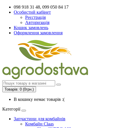
098 918 31 48, 099 050 84 17
Особистий кабінет
Реєстрація
Авторизація
Кошик замовлень
Оформлення замовлення
Товарів: 0 (0грн.)
В кошику немає товарів :(
Категорії
Запчастини для комбайнів
Комбайн Claas