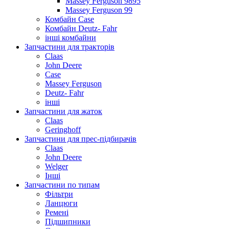
Massey Ferguson 9895
Massey Ferguson 99
Комбайн Case
Комбайн Deutz- Fahr
інші комбайни
Запчастини для тракторів
Claas
John Deere
Case
Massey Ferguson
Deutz- Fahr
інші
Запчастини для жаток
Claas
Geringhoff
Запчастини для прес-підбирачів
Claas
John Deere
Welger
Інші
Запчастини по типам
Фільтри
Ланцюги
Ремені
Підшипники