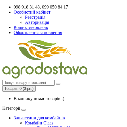
098 918 31 48, 099 050 84 17
Особистий кабінет
Реєстрація
Авторизація
Кошик замовлень
Оформлення замовлення
Товарів: 0 (0грн.)
В кошику немає товарів :(
Категорії
Запчастини для комбайнів
Комбайн Claas