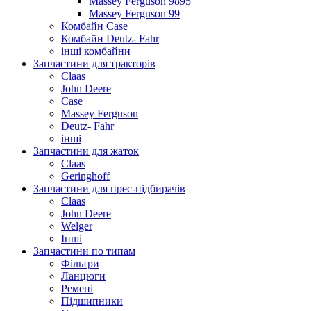
Massey Ferguson 9895
Massey Ferguson 99
Комбайн Case
Комбайн Deutz- Fahr
інші комбайни
Запчастини для тракторів
Claas
John Deere
Case
Massey Ferguson
Deutz- Fahr
інші
Запчастини для жаток
Claas
Geringhoff
Запчастини для прес-підбирачів
Claas
John Deere
Welger
Інші
Запчастини по типам
Фільтри
Ланцюги
Ремені
Підшипники