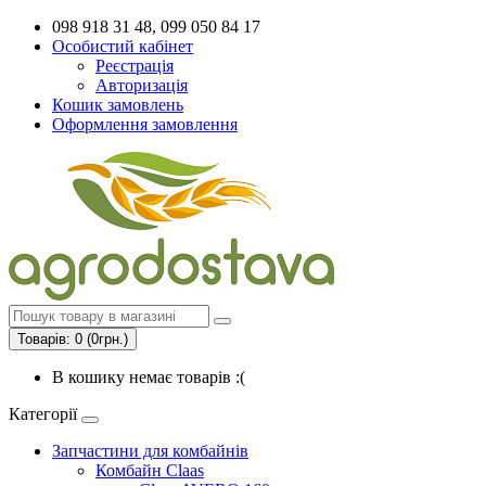
098 918 31 48, 099 050 84 17
Особистий кабінет
Реєстрація
Авторизація
Кошик замовлень
Оформлення замовлення
Товарів: 0 (0грн.)
В кошику немає товарів :(
Категорії
Запчастини для комбайнів
Комбайн Claas