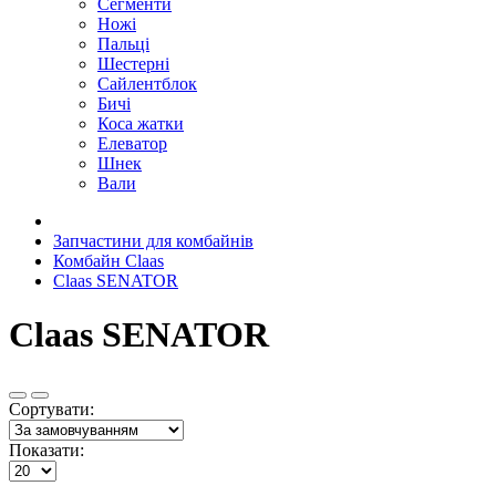
Сегменти
Ножі
Пальці
Шестерні
Сайлентблок
Бичі
Коса жатки
Елеватор
Шнек
Вали
Запчастини для комбайнів
Комбайн Claas
Claas SENATOR
Claas SENATOR
Сортувати:
Показати: