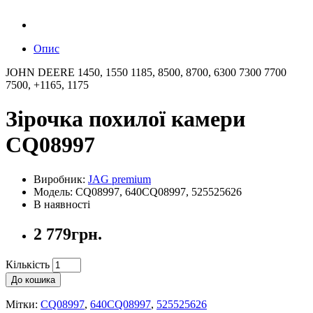
Опис
JOHN DEERE 1450, 1550 1185, 8500, 8700, 6300 7300 7700
7500, +1165, 1175
Зірочка похилої камери
CQ08997
Виробник:
JAG premium
Модель: CQ08997, 640CQ08997, 525525626
В наявності
2 779грн.
Кількість
До кошика
Мітки:
CQ08997
,
640CQ08997
,
525525626