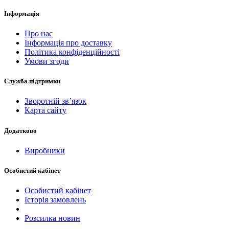
Інформація
Про нас
Інформація про доставку
Політика конфіденційності
Умови згоди
Служба підтримки
Зворотній зв’язок
Карта сайту
Додатково
Виробники
Особистий кабінет
Особистий кабінет
Історія замовлень
Розсилка новин