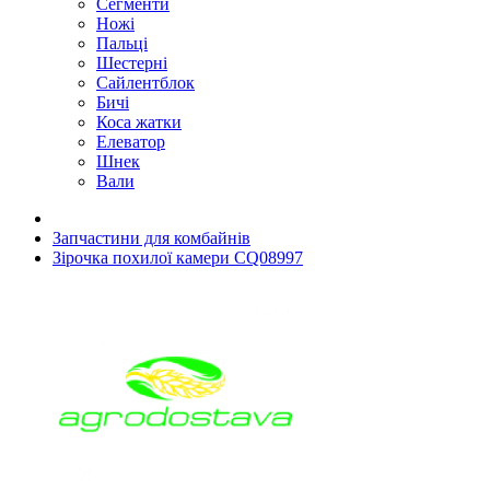
Сегменти
Ножі
Пальці
Шестерні
Сайлентблок
Бичі
Коса жатки
Елеватор
Шнек
Вали
Запчастини для комбайнів
Зірочка похилої камери CQ08997