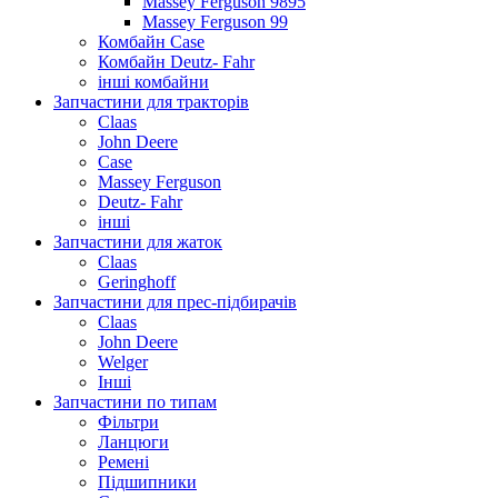
Massey Ferguson 9895
Massey Ferguson 99
Комбайн Case
Комбайн Deutz- Fahr
інші комбайни
Запчастини для тракторів
Claas
John Deere
Case
Massey Ferguson
Deutz- Fahr
інші
Запчастини для жаток
Claas
Geringhoff
Запчастини для прес-підбирачів
Claas
John Deere
Welger
Інші
Запчастини по типам
Фільтри
Ланцюги
Ремені
Підшипники