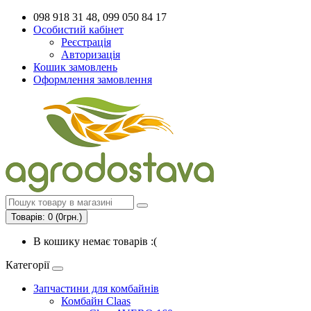
098 918 31 48, 099 050 84 17
Особистий кабінет
Реєстрація
Авторизація
Кошик замовлень
Оформлення замовлення
Товарів: 0 (0грн.)
В кошику немає товарів :(
Категорії
Запчастини для комбайнів
Комбайн Claas