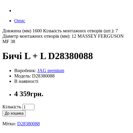
Опис
Довжина (мм) 1600 Кількість монтажних отворів (шт.): 7
Діаметр монтажних отворів (мм): 12 MASSEY FERGUSON
MF 38
Бичі L + L D28380088
Виробник:
JAG premium
Модель: D28380088
В наявності
4 359грн.
Кількість
До кошика
Мітки:
D28380088