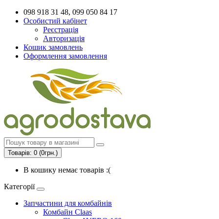
098 918 31 48, 099 050 84 17
Особистий кабінет
Реєстрація
Авторизація
Кошик замовлень
Оформлення замовлення
Товарів: 0 (0грн.)
В кошику немає товарів :(
Категорії
Запчастини для комбайнів
Комбайн Claas