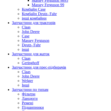
Massey Ferguson 9895
Massey Ferguson 99
Комбайн Case
Комбайн Deutz- Fahr
інші комбайни
Запчастини для тракторів
Claas
John Deere
Case
Massey Ferguson
Deutz- Fahr
інші
Запчастини для жаток
Claas
Geringhoff
Запчастини для прес-підбирачів
Claas
John Deere
Welger
Інші
Запчастини по типам
Фільтри
Ланцюги
Ремені
Підшипники