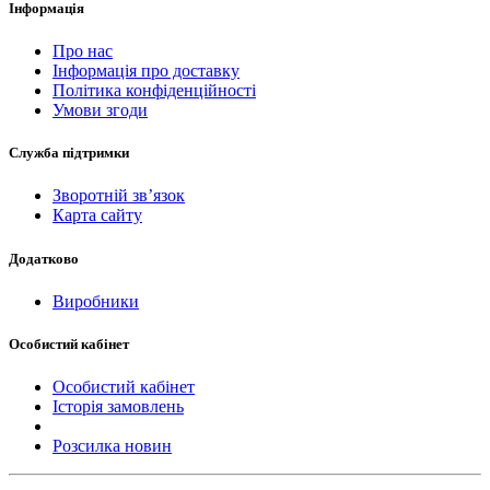
Інформація
Про нас
Інформація про доставку
Політика конфіденційності
Умови згоди
Служба підтримки
Зворотній зв’язок
Карта сайту
Додатково
Виробники
Особистий кабінет
Особистий кабінет
Історія замовлень
Розсилка новин