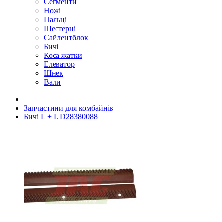
Сегменти
Ножі
Пальці
Шестерні
Сайлентблок
Бичі
Коса жатки
Елеватор
Шнек
Вали
Запчастини для комбайнів
Бичі L + L D28380088