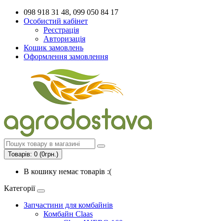
098 918 31 48, 099 050 84 17
Особистий кабінет
Реєстрація
Авторизація
Кошик замовлень
Оформлення замовлення
Товарів: 0 (0грн.)
В кошику немає товарів :(
Категорії
Запчастини для комбайнів
Комбайн Claas