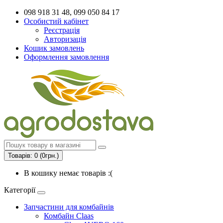
098 918 31 48, 099 050 84 17
Особистий кабінет
Реєстрація
Авторизація
Кошик замовлень
Оформлення замовлення
Товарів: 0 (0грн.)
В кошику немає товарів :(
Категорії
Запчастини для комбайнів
Комбайн Claas