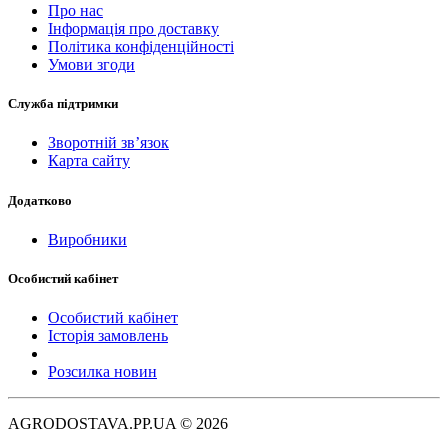
Про нас
Інформація про доставку
Політика конфіденційності
Умови згоди
Служба підтримки
Зворотній зв’язок
Карта сайту
Додатково
Виробники
Особистий кабінет
Особистий кабінет
Історія замовлень
Розсилка новин
AGRODOSTAVA.PP.UA © 2026