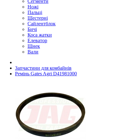
Сегменти
Ножі
Пальці
Шестерні
Сайлентблок
Бичі
Коса жатки
Елеватор
Шнек
Вали
Запчастини для комбайнів
Ремінь Gates Agri D41981000