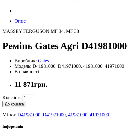
Опис
MASSEY FERGUSON MF 34, MF 38
Ремінь Gates Agri D41981000
Виробник:
Gates
Модель: D41981000, D41971000, 41981000, 41971000
В наявності
11 871грн.
Кількість
До кошика
Мітки:
D41981000
,
D41971000
,
41981000
,
41971000
Інформація