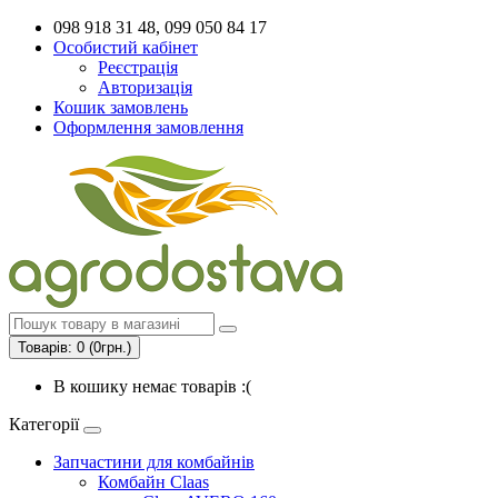
098 918 31 48, 099 050 84 17
Особистий кабінет
Реєстрація
Авторизація
Кошик замовлень
Оформлення замовлення
Товарів: 0 (0грн.)
В кошику немає товарів :(
Категорії
Запчастини для комбайнів
Комбайн Claas