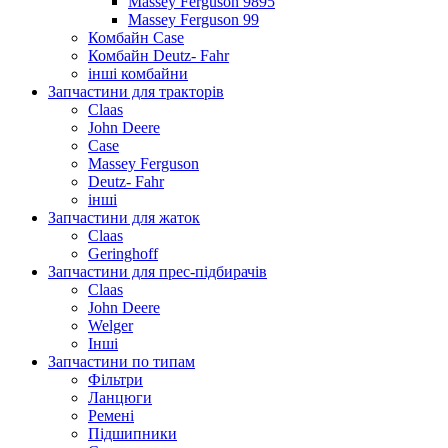
Massey Ferguson 9895
Massey Ferguson 99
Комбайн Case
Комбайн Deutz- Fahr
інші комбайни
Запчастини для тракторів
Claas
John Deere
Case
Massey Ferguson
Deutz- Fahr
інші
Запчастини для жаток
Claas
Geringhoff
Запчастини для прес-підбирачів
Claas
John Deere
Welger
Інші
Запчастини по типам
Фільтри
Ланцюги
Ремені
Підшипники