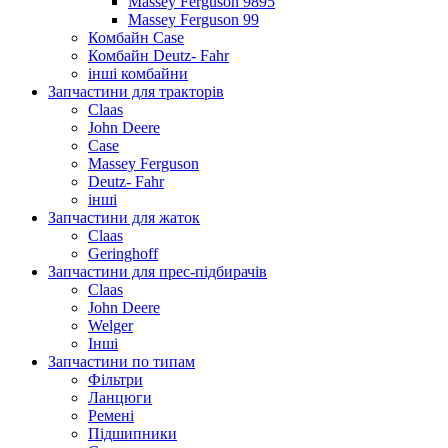
Massey Ferguson 9895
Massey Ferguson 99
Комбайн Case
Комбайн Deutz- Fahr
інші комбайни
Запчастини для тракторів
Claas
John Deere
Case
Massey Ferguson
Deutz- Fahr
інші
Запчастини для жаток
Claas
Geringhoff
Запчастини для прес-підбирачів
Claas
John Deere
Welger
Інші
Запчастини по типам
Фільтри
Ланцюги
Ремені
Підшипники