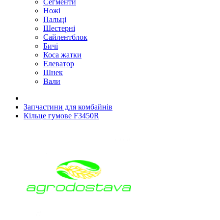
Сегменти
Ножі
Пальці
Шестерні
Сайлентблок
Бичі
Коса жатки
Елеватор
Шнек
Вали
Запчастини для комбайнів
Кільце гумове F3450R