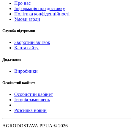
Про нас
Інформація про доставку
Політика конфіденційності
Умови згоди
Служба підтримки
Зворотній зв’язок
Карта сайту
Додатково
Виробники
Особистий кабінет
Особистий кабінет
Історія замовлень
Розсилка новин
AGRODOSTAVA.PP.UA © 2026