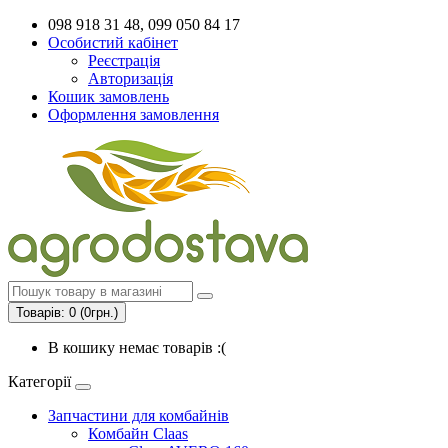
098 918 31 48, 099 050 84 17
Особистий кабінет
Реєстрація
Авторизація
Кошик замовлень
Оформлення замовлення
Товарів: 0 (0грн.)
В кошику немає товарів :(
Категорії
Запчастини для комбайнів
Комбайн Claas