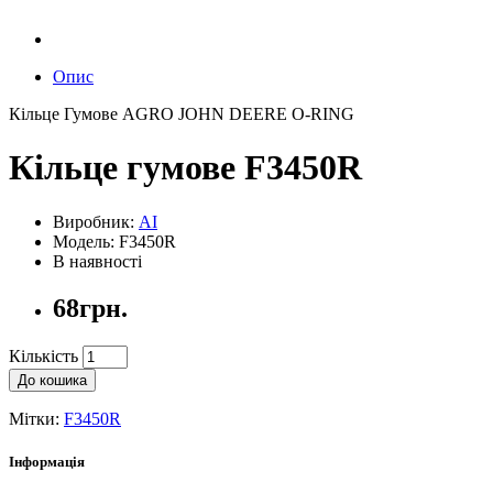
Опис
Кільце Гумове AGRO JOHN DEERE O-RING
Кільце гумове F3450R
Виробник:
AI
Модель: F3450R
В наявності
68грн.
Кількість
До кошика
Мітки:
F3450R
Інформація