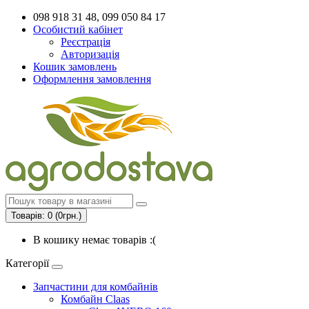
098 918 31 48, 099 050 84 17
Особистий кабінет
Реєстрація
Авторизація
Кошик замовлень
Оформлення замовлення
Товарів: 0 (0грн.)
В кошику немає товарів :(
Категорії
Запчастини для комбайнів
Комбайн Claas