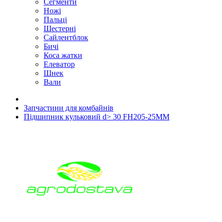
Сегменти
Ножі
Пальці
Шестерні
Сайлентблок
Бичі
Коса жатки
Елеватор
Шнек
Вали
Запчастини для комбайнів
Підшипник кульковий d> 30 FH205-25MM