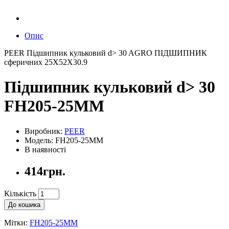
Опис
PEER Підшипник кульковий d> 30 AGRO ПІДШИПНИК
сферичних 25X52X30.9
Підшипник кульковий d> 30
FH205-25MM
Виробник:
PEER
Модель: FH205-25MM
В наявності
414грн.
Кількість
До кошика
Мітки:
FH205-25MM