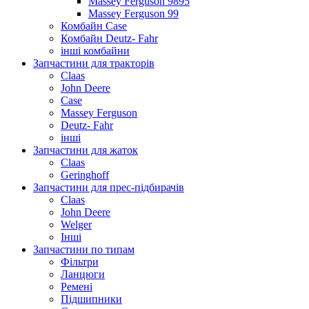
Massey Ferguson 9895
Massey Ferguson 99
Комбайн Case
Комбайн Deutz- Fahr
інші комбайни
Запчастини для тракторів
Claas
John Deere
Case
Massey Ferguson
Deutz- Fahr
інші
Запчастини для жаток
Claas
Geringhoff
Запчастини для прес-підбирачів
Claas
John Deere
Welger
Інші
Запчастини по типам
Фільтри
Ланцюги
Ремені
Підшипники