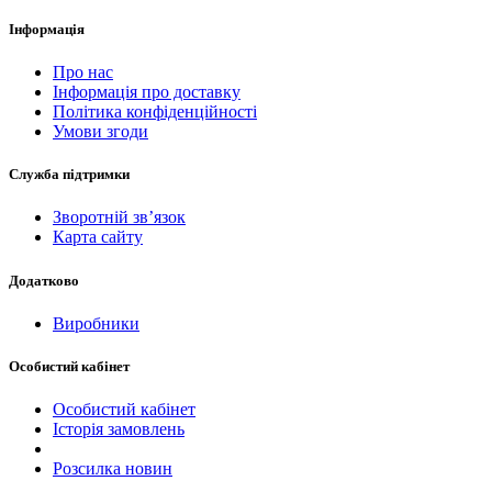
Інформація
Про нас
Інформація про доставку
Політика конфіденційності
Умови згоди
Служба підтримки
Зворотній зв’язок
Карта сайту
Додатково
Виробники
Особистий кабінет
Особистий кабінет
Історія замовлень
Розсилка новин