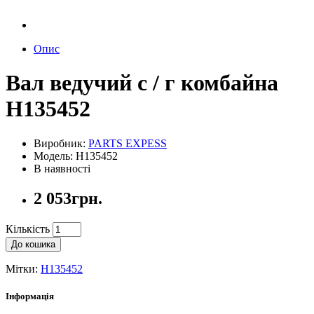
Опис
Вал ведучий с / г комбайна
H135452
Виробник:
PARTS EXPESS
Модель: H135452
В наявності
2 053грн.
Кількість
До кошика
Мітки:
H135452
Інформація