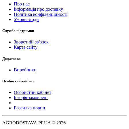
Про нас
Інформація про доставку
Політика конфіденційності
Умови згоди
Служба підтримки
Зворотній зв’язок
Карта сайту
Додатково
Виробники
Особистий кабінет
Особистий кабінет
Історія замовлень
Розсилка новин
AGRODOSTAVA.PP.UA © 2026