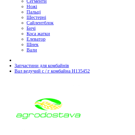
Сегменти
Ножі
Пальці
Шестерні
Сайлентблок
Бичі
Коса жатки
Елеватор
Шнек
Вали
Запчастини для комбайнів
Вал ведучий с / г комбайна H135452