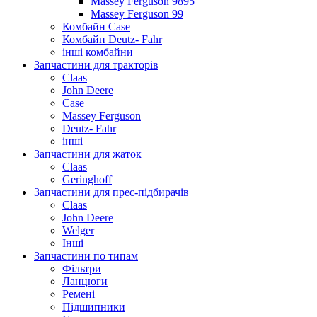
Massey Ferguson 9895
Massey Ferguson 99
Комбайн Case
Комбайн Deutz- Fahr
інші комбайни
Запчастини для тракторів
Claas
John Deere
Case
Massey Ferguson
Deutz- Fahr
інші
Запчастини для жаток
Claas
Geringhoff
Запчастини для прес-підбирачів
Claas
John Deere
Welger
Інші
Запчастини по типам
Фільтри
Ланцюги
Ремені
Підшипники