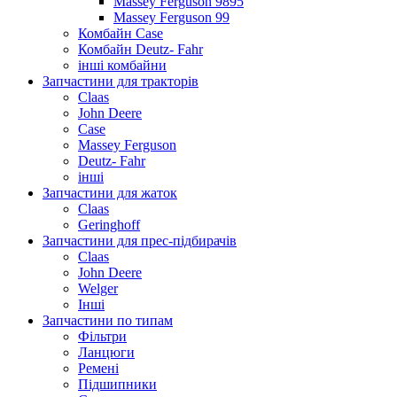
Massey Ferguson 9895
Massey Ferguson 99
Комбайн Case
Комбайн Deutz- Fahr
інші комбайни
Запчастини для тракторів
Claas
John Deere
Case
Massey Ferguson
Deutz- Fahr
інші
Запчастини для жаток
Claas
Geringhoff
Запчастини для прес-підбирачів
Claas
John Deere
Welger
Інші
Запчастини по типам
Фільтри
Ланцюги
Ремені
Підшипники