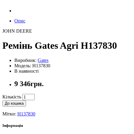
Опис
JOHN DEERE
Ремінь Gates Agri H137830
Виробник:
Gates
Модель: H137830
В наявності
9 346грн.
Кількість
До кошика
Мітки:
H137830
Інформація