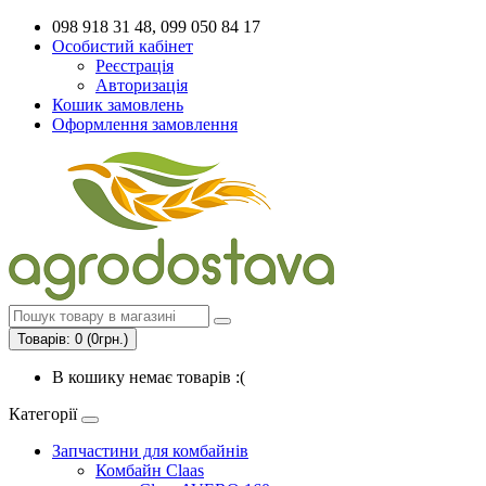
098 918 31 48, 099 050 84 17
Особистий кабінет
Реєстрація
Авторизація
Кошик замовлень
Оформлення замовлення
Товарів: 0 (0грн.)
В кошику немає товарів :(
Категорії
Запчастини для комбайнів
Комбайн Claas