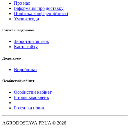
Про нас
Інформація про доставку
Політика конфіденційності
Умови згоди
Служба підтримки
Зворотній зв’язок
Карта сайту
Додатково
Виробники
Особистий кабінет
Особистий кабінет
Історія замовлень
Розсилка новин
AGRODOSTAVA.PP.UA © 2026