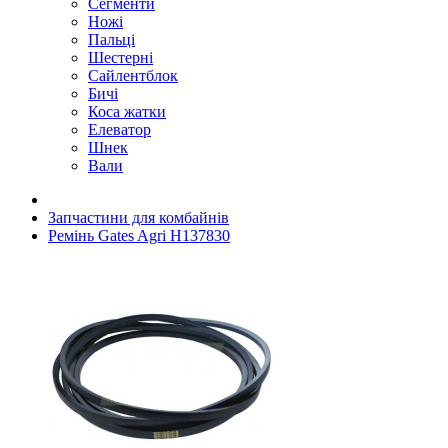
Сегменти
Ножі
Пальці
Шестерні
Сайлентблок
Бичі
Коса жатки
Елеватор
Шнек
Вали
Запчастини для комбайнів
Ремінь Gates Agri H137830