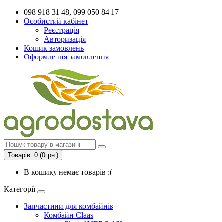
098 918 31 48, 099 050 84 17
Особистий кабінет
Реєстрація
Авторизація
Кошик замовлень
Оформлення замовлення
Товарів: 0 (0грн.)
В кошику немає товарів :(
Категорії
Запчастини для комбайнів
Комбайн Claas