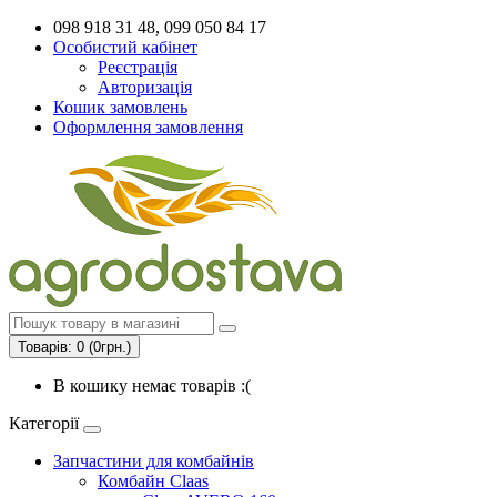
098 918 31 48, 099 050 84 17
Особистий кабінет
Реєстрація
Авторизація
Кошик замовлень
Оформлення замовлення
Товарів: 0 (0грн.)
В кошику немає товарів :(
Категорії
Запчастини для комбайнів
Комбайн Claas