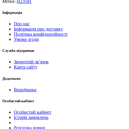
Мітки:
H23581
Інформація
Про нас
Інформація про доставку
Політика конфіденційності
Умови згоди
Служба підтримки
Зворотній зв’язок
Карта сайту
Додатково
Виробники
Особистий кабінет
Особистий кабінет
Історія замовлень
Розсилка новин