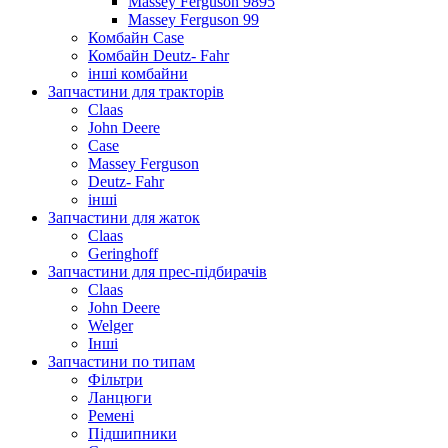
Massey Ferguson 9895
Massey Ferguson 99
Комбайн Case
Комбайн Deutz- Fahr
інші комбайни
Запчастини для тракторів
Claas
John Deere
Case
Massey Ferguson
Deutz- Fahr
інші
Запчастини для жаток
Claas
Geringhoff
Запчастини для прес-підбирачів
Claas
John Deere
Welger
Інші
Запчастини по типам
Фільтри
Ланцюги
Ремені
Підшипники