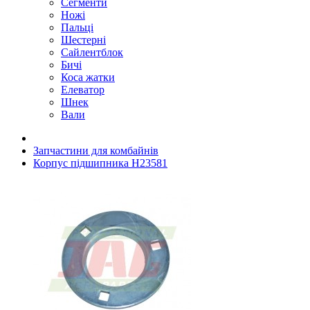
Сегменти
Ножі
Пальці
Шестерні
Сайлентблок
Бичі
Коса жатки
Елеватор
Шнек
Вали
Запчастини для комбайнів
Корпус підшипника H23581