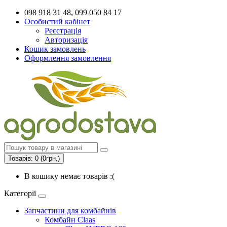
098 918 31 48, 099 050 84 17
Особистий кабінет
Реєстрація
Авторизація
Кошик замовлень
Оформлення замовлення
Товарів: 0 (0грн.)
В кошику немає товарів :(
Категорії
Запчастини для комбайнів
Комбайн Claas