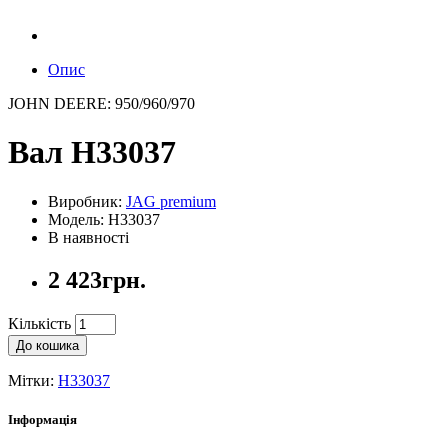
Опис
JOHN DEERE: 950/960/970
Вал H33037
Виробник:
JAG premium
Модель: H33037
В наявності
2 423грн.
Кількість
До кошика
Мітки:
H33037
Інформація