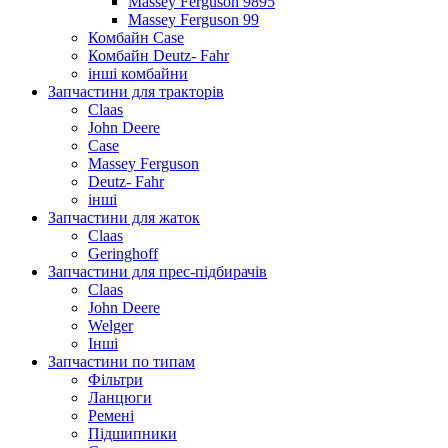
Massey Ferguson 9895
Massey Ferguson 99
Комбайн Case
Комбайн Deutz- Fahr
інші комбайни
Запчастини для тракторів
Claas
John Deere
Case
Massey Ferguson
Deutz- Fahr
інші
Запчастини для жаток
Claas
Geringhoff
Запчастини для прес-підбирачів
Claas
John Deere
Welger
Інші
Запчастини по типам
Фільтри
Ланцюги
Ремені
Підшипники