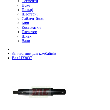
Сегменти
Ножі
Пальці
Шестерні
Сайлентблок
Бичі
Коса жатки
Елеватор
Шнек
Вали
Запчастини для комбайнів
Вал H33037