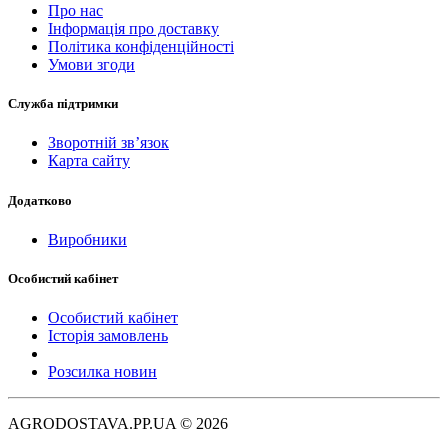
Про нас
Інформація про доставку
Політика конфіденційності
Умови згоди
Служба підтримки
Зворотній зв’язок
Карта сайту
Додатково
Виробники
Особистий кабінет
Особистий кабінет
Історія замовлень
Розсилка новин
AGRODOSTAVA.PP.UA © 2026