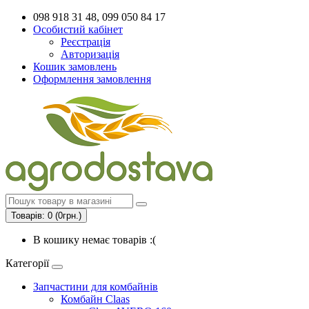
098 918 31 48, 099 050 84 17
Особистий кабінет
Реєстрація
Авторизація
Кошик замовлень
Оформлення замовлення
Товарів: 0 (0грн.)
В кошику немає товарів :(
Категорії
Запчастини для комбайнів
Комбайн Claas