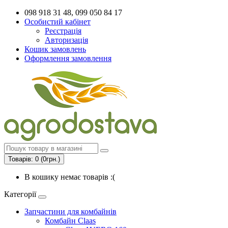
098 918 31 48, 099 050 84 17
Особистий кабінет
Реєстрація
Авторизація
Кошик замовлень
Оформлення замовлення
Товарів: 0 (0грн.)
В кошику немає товарів :(
Категорії
Запчастини для комбайнів
Комбайн Claas