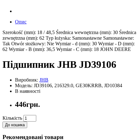
Опис
Szerokość (mm): 18 / 48,5 Średnica wewnętrzna (mm): 30 Średnica
zewnętrzna (mm): 62 Typ łożyska: Samonastawne Samonastawne:
Tak Otwór stożkowy: Nie Wymiar - d (mm): 30 Wymiar - D (mm):
62 Wymiar - B (mm): 36,5 Wymiar - C (mm): 18 JOHN DEERE
Підшипник JHB JD39106
Виробник:
JHB
Модель: JD39106, 216329.0, GE30KRRB, JD10384
В наявності
446грн.
Кількість
До кошика
Рекомендовані товари