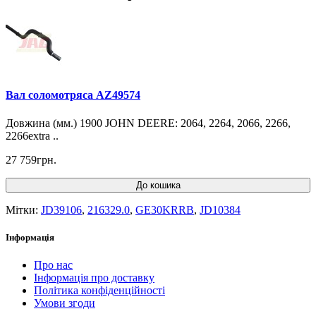
Вал соломотряса AZ49574
Довжина (мм.) 1900 JOHN DEERE: 2064, 2264, 2066, 2266,
2266extra ..
27 759грн.
До кошика
Мітки:
JD39106
,
216329.0
,
GE30KRRB
,
JD10384
Інформація
Про нас
Інформація про доставку
Політика конфіденційності
Умови згоди