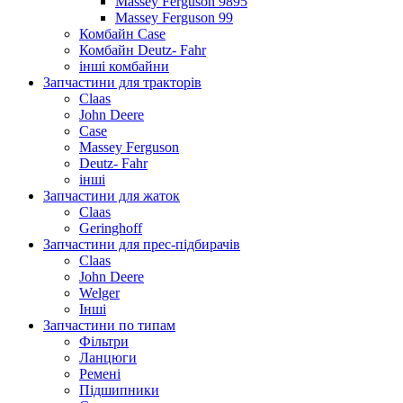
Massey Ferguson 9895
Massey Ferguson 99
Комбайн Case
Комбайн Deutz- Fahr
інші комбайни
Запчастини для тракторів
Claas
John Deere
Case
Massey Ferguson
Deutz- Fahr
інші
Запчастини для жаток
Claas
Geringhoff
Запчастини для прес-підбирачів
Claas
John Deere
Welger
Інші
Запчастини по типам
Фільтри
Ланцюги
Ремені
Підшипники