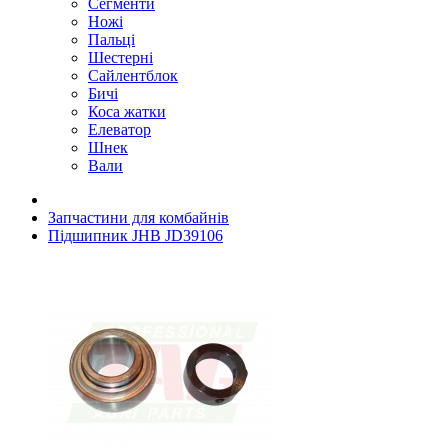
Сегменти
Ножі
Пальці
Шестерні
Сайлентблок
Бичі
Коса жатки
Елеватор
Шнек
Вали
Запчастини для комбайнів
Підшипник JHB JD39106