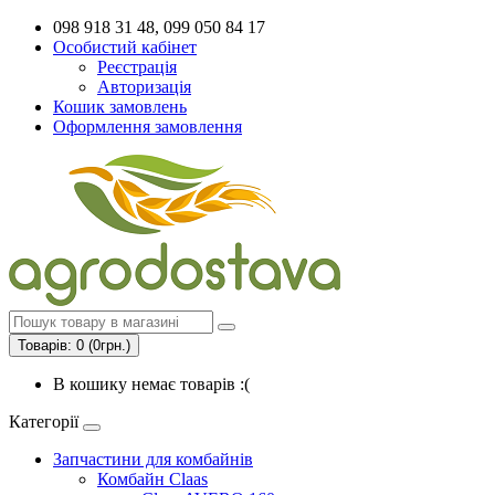
098 918 31 48, 099 050 84 17
Особистий кабінет
Реєстрація
Авторизація
Кошик замовлень
Оформлення замовлення
Товарів: 0 (0грн.)
В кошику немає товарів :(
Категорії
Запчастини для комбайнів
Комбайн Claas