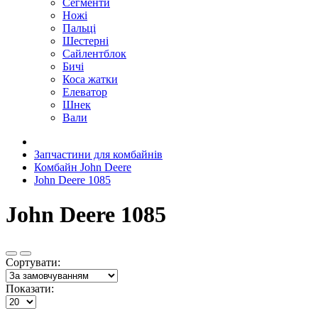
Сегменти
Ножі
Пальці
Шестерні
Сайлентблок
Бичі
Коса жатки
Елеватор
Шнек
Вали
Запчастини для комбайнів
Комбайн John Deere
John Deere 1085
John Deere 1085
Сортувати:
Показати: