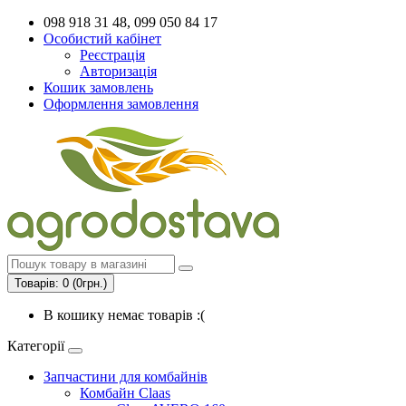
098 918 31 48, 099 050 84 17
Особистий кабінет
Реєстрація
Авторизація
Кошик замовлень
Оформлення замовлення
Товарів: 0 (0грн.)
В кошику немає товарів :(
Категорії
Запчастини для комбайнів
Комбайн Claas