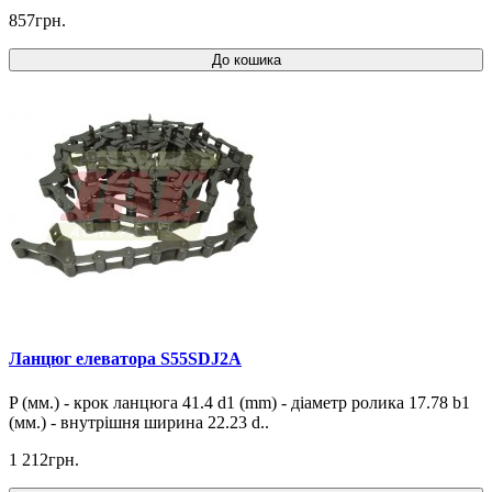
857грн.
До кошика
Ланцюг елеватора S55SDJ2A
P (мм.) - крок ланцюга 41.4 d1 (mm) - діаметр ролика 17.78 b1
(мм.) - внутрішня ширина 22.23 d..
1 212грн.