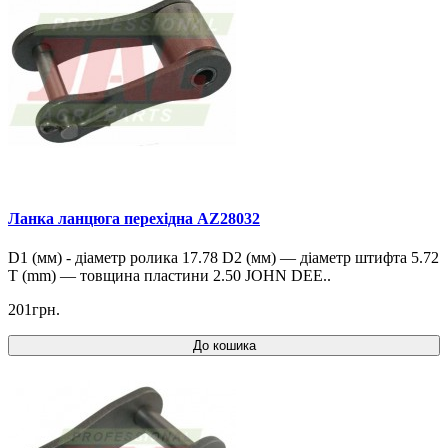
Ланка ланцюга перехідна AZ28032
D1 (мм) - діаметр ролика 17.78 D2 (мм) — діаметр штифта 5.72
T (mm) — товщина пластини 2.50 JOHN DEE..
201грн.
До кошика