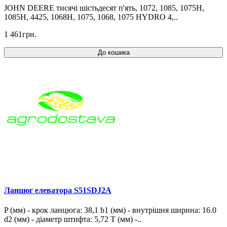
JOHN DEERE тисячі шістьдесят п'ять, 1072, 1085, 1075H,
1085H, 4425, 1068H, 1075, 1068, 1075 HYDRO 4,..
1 461грн.
До кошика
Ланцюг елеватора S51SDJ2A
P (мм) - крок ланцюга: 38,1 b1 (мм) - внутрішня ширина: 16.0
d2 (мм) - діаметр штифта: 5,72 T (мм) -..