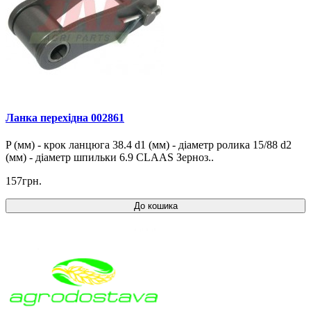
Ланка перехідна 002861
P (мм) - крок ланцюга 38.4 d1 (мм) - діаметр ролика 15/88 d2
(мм) - діаметр шпильки 6.9 CLAAS Зерноз..
157грн.
До кошика