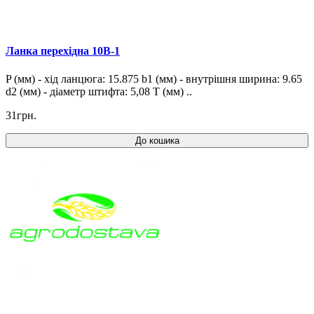
Ланка перехідна 10B-1
P (мм) - хід ланцюга: 15.875 b1 (мм) - внутрішня ширина: 9.65
d2 (мм) - діаметр штифта: 5,08 T (мм) ..
31грн.
До кошика