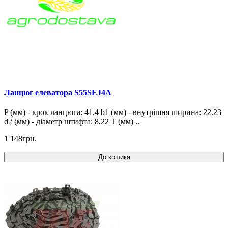
Ланцюг елеватора S55SEJ4A
P (мм) - крок ланцюга: 41,4 b1 (мм) - внутрішня ширина: 22.23
d2 (мм) - діаметр штифта: 8,22 T (мм) ..
1 148грн.
До кошика