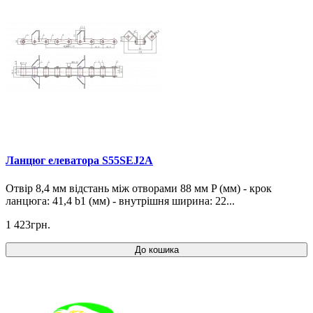
Ланцюг елеватора S55SEJ2A
Отвір 8,4 мм відстань між отворами 88 мм P (мм) - крок
ланцюга: 41,4 b1 (мм) - внутрішня ширина: 22...
1 423грн.
До кошика