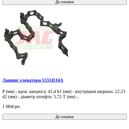
До кошика
Ланцюг елеватора S55SDJ4A
P (мм) - крок ланцюга: 41,4 b1 (мм) - внутрішня ширина: 22.23
d2 (мм) - діаметр штифта: 5,72 T (мм) ..
1 084грн.
До кошика