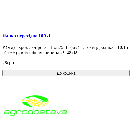
Ланка перехідна 10A-1
P (мм) - крок ланцюга - 15.875 d1 (мм) - діаметр ролика - 10.16
b1 (мм) - внутрішня ширина - 9.48 d2..
28грн.
До кошика