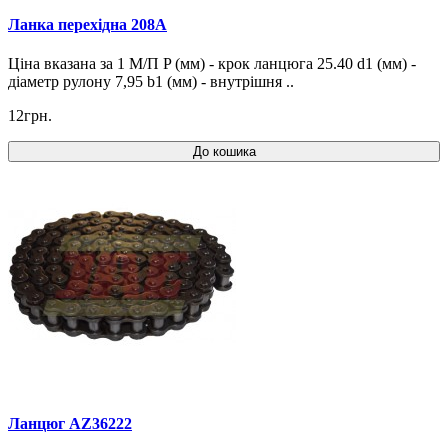
Ланка перехідна 208A
Ціна вказана за 1 М/П P (мм) - крок ланцюга 25.40 d1 (мм) -
діаметр рулону 7,95 b1 (мм) - внутрішня ..
12грн.
До кошика
Ланцюг AZ36222