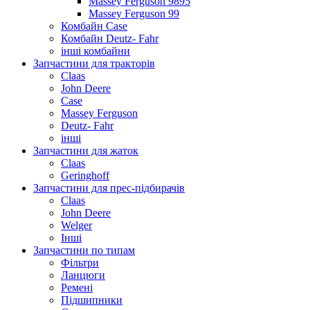
Massey Ferguson 9895
Massey Ferguson 99
Комбайн Case
Комбайн Deutz- Fahr
інші комбайни
Запчастини для тракторів
Claas
John Deere
Case
Massey Ferguson
Deutz- Fahr
інші
Запчастини для жаток
Claas
Geringhoff
Запчастини для прес-підбирачів
Claas
John Deere
Welger
Інші
Запчастини по типам
Фільтри
Ланцюги
Ремені
Підшипники