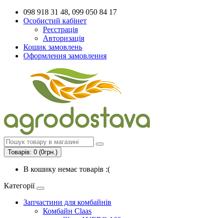
098 918 31 48, 099 050 84 17
Особистий кабінет
Реєстрація
Авторизація
Кошик замовлень
Оформлення замовлення
Товарів: 0 (0грн.)
В кошику немає товарів :(
Категорії
Запчастини для комбайнів
Комбайн Claas