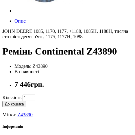
Опис
JOHN DEERE 1085, 1170, 1177, +1188, 1085H, 1188H, тисяча
сто шістьдесят п'ять, 1175, 1177H, 1088
Ремінь Continental Z43890
Модель: Z43890
В наявності
7 446грн.
Кількість
До кошика
Мітки:
Z43890
Інформація