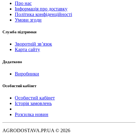
Про нас
Інформація про доставку
Політика конфіденційності
Умови згоди
Служба підтримки
Зворотній зв’язок
Карта сайту
Додатково
Виробники
Особистий кабінет
Особистий кабінет
Історія замовлень
Розсилка новин
AGRODOSTAVA.PP.UA © 2026