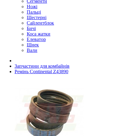
Сегменти
Ножі
Пальці
Шестерні
Сайлентблок
Бичі
Коса жатки
Елеватор
Шнек
Вали
Запчастини для комбайнів
Ремінь Continental Z43890