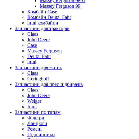
Massey Ferguson 9895
Massey Ferguson 99
Комбайн Case
Комбайн Deutz- Fahr
інші комбайни
Запчастини для тракторів
Claas
John Deere
Case
Massey Ferguson
Deutz- Fahr
інші
Запчастини для жаток
Claas
Geringhoff
Запчастини для прес-підбирачів
Claas
John Deere
Welger
Інші
Запчастини по типам
Фільтри
Ланцюги
Ремені
Підшипники