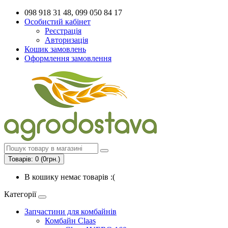
098 918 31 48, 099 050 84 17
Особистий кабінет
Реєстрація
Авторизація
Кошик замовлень
Оформлення замовлення
Товарів: 0 (0грн.)
В кошику немає товарів :(
Категорії
Запчастини для комбайнів
Комбайн Claas