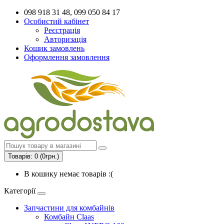
098 918 31 48, 099 050 84 17
Особистий кабінет
Реєстрація
Авторизація
Кошик замовлень
Оформлення замовлення
Товарів: 0 (0грн.)
В кошику немає товарів :(
Категорії
Запчастини для комбайнів
Комбайн Claas