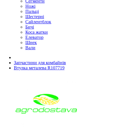
Сегменти
Ножі
Пальці
Шестерні
Сайлентблок
Бичі
Коса жатки
Елеватор
Шнек
Вали
Запчастини для комбайнів
Втулка металева R107719