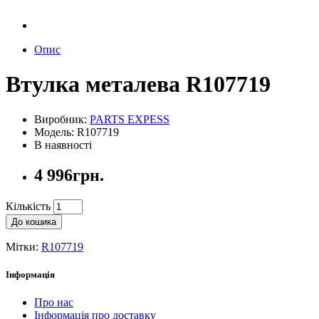
Опис
Втулка металева R107719
Виробник:
PARTS EXPESS
Модель: R107719
В наявності
4 996грн.
Кількість
До кошика
Мітки:
R107719
Інформація
Про нас
Інформація про доставку