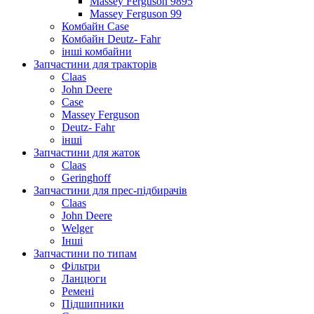
Massey Ferguson 9895
Massey Ferguson 99
Комбайн Case
Комбайн Deutz- Fahr
інші комбайни
Запчастини для тракторів
Claas
John Deere
Case
Massey Ferguson
Deutz- Fahr
інші
Запчастини для жаток
Claas
Geringhoff
Запчастини для прес-підбирачів
Claas
John Deere
Welger
Інші
Запчастини по типам
Фільтри
Ланцюги
Ремені
Підшипники